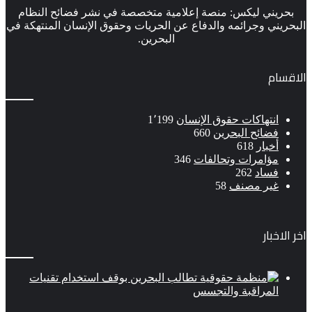
بحريني ليكس: منصة إعلامية متخصصة في نشر فضائح النظام
البحريني وجرائمه والدفاع عن الحريات وحقوق الإنسان المنتهكة في
البحرين.
الاقسام
انتهاكات حقوق الإنسان
1٬199
فضائح البحرين
660
أخبار
618
مؤامرات وتحالفات
346
فساد
262
غير مصنف
58
اخر الاخبار