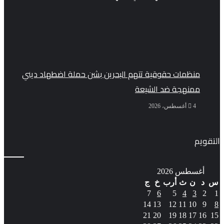
منظمات حقوقية تتهم البحرين بشن حملة اضطهاد ديني
ممنهجة ضد الشيعة
4 أغسطس، 2026
التقويم
أغسطس 2026
س
د
ن
ث
أرب
خ
ج
7
6
5
4
3
2
1
14
13
12
11
10
9
8
21
20
19
18
17
16
15