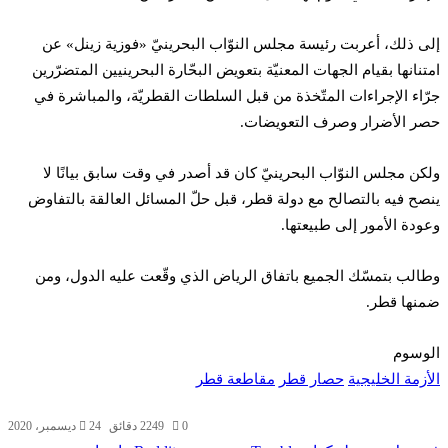
إلى ذلك، أعربت رئيسة مجلس النوّاب البحرينيّ «فوزية زينل» عن
امتنانها بقيام الجهات المعنيّة بتعويض البحّارة البحرينيين المتضرّرين
جرّاء الإجراءات المتّخذة من قبل السلطات القطريّة، والمباشرة في
حصر الأضرار وصرف التعويضات.
ولكن مجلس النوّاب البحرينيّ كان قد أصدر في وقت سابق بيانًا لا
ينصح فيه بالتصالح مع دولة قطر، قبل حلّ المسائل العالقة بالتفاوض
وعودة الأمور إلى طبيعتها.
وطالب بتمسّك الجميع باتفاق الرياض الذي وقّعت عليه الدول، ومن
ضمنها قطر.
الوسوم
الأزمة الخليجية
حصار قطر
مقاطعة قطر
0
249
2 دقائق
24 ديسمبر، 2020