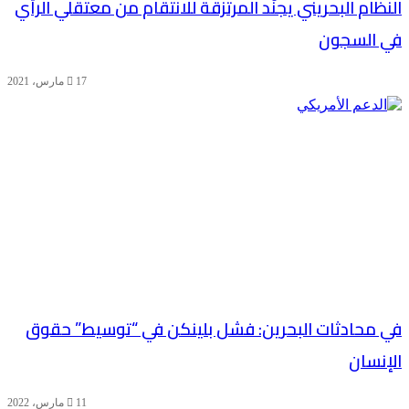
النظام البحريني يجنّد المرتزقة للانتقام من معتقلي الرأي
في السجون
17 مارس، 2021
في محادثات البحرين: فشل بلينكن في “توسيط” حقوق
الإنسان
11 مارس، 2022