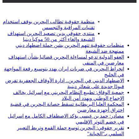
أخبار عاجلة
تويتر
فيسبوك
منظمة حقوقية تطالب البحرين بوقف استخدام
تقنيات المراقبة والتجسس
منتدى حقوقي يدين تصعيد البحرين استهداف
الشيعة وإلغاء أكثر من 50 موكبا دينيا
منظمات حقوقية تتهم البحرين بشن حملة اضطهاد ديني
ممنهجة ضد الشيعة
العفو الدولية تدعو لمساءلة البحرين قضائيا بشأن استهداف
معارضين في المنفى
انخراط البحرين في ضربات إيران يهدد بتوسيع رقعة المواجهة
في الخليج
الاضطهاد الديني في البحرين.. إدارة الأوقاف الجعفرية تفرض
قيودًا جديدة على شعائر دينية
جمعية الوفاق: تطبيع النظام البحريني مع إسرائيل يخالف
الإجماع الوطني ويهدد أمن البلاد
المحكمة العليا البريطانية تسقط حصانة البحرين في قضية
اختراق أجهزة معارضين
مصادر: حمد بن عيسى يؤكد الاصطفاف الكامل مع إسرائيل
في خضم التوتر الإقليمي
تقرير حقوقي: البحرين توسع حملة القمع وتربط التعبير
السلمي بـ”الخيانة”