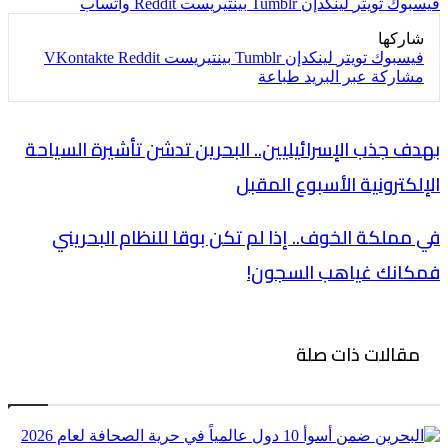
فيسبوك
تويتر
لينكدإن
بينتيريست
واتساب
شاركها
فيسبوك
تويتر
لينكدإن
بينتيريست
مشاركة عبر البريد
طباعة
بهدف جذب الإسرائيليين.. البحرين تدشن تأشيرة السياحة
الإلكترونية الأسبوع المقبل
في مملكة الخوف.. إذا لم تكن بوقا للنظام البحريني
فمكانك غياهب السجون!
مقالات ذات صلة