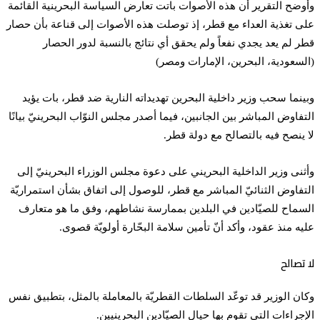
وأوضح التقرير أن هذه الأصوات باتت تعارض السياسة البحرينية القائمة
على تغذية العداء مع قطر، إذ توصلت هذه الأصوات إلى قناعة بأن حصار
قطر لم يعد يجدي نفعاً ولم يحقق أي نتائج بالنسبة لدور الحصار
(السعودية، البحرين، الإمارات ومصر)
وبينما سحب وزير داخلية البحرين تهديداته النارية ضد قطر، بات يؤيد
التفاوض المباشر بين الجانبين، فيما أصدر مجلس النوّاب البحرينيّ بيانًا
لا ينصح فيه بالتصالح مع دولة قطر.
وأثنى وزير الداخلية البحريني على دعوة مجلس الوزراء البحرينيّ إلى
التفاوض الثنائيّ المباشر مع قطر، للوصول إلى اتفاق بشأن استمراريّة
السماح للصيّادين في البلدين بممارسة نشاطهم، وفق ما هو متعارف
عليه منذ عقود، وأكد أنّ تأمين سلامة البحّارة أولويّة قصوى.
لا تصالح
وكان الوزير قد توعّد السلطات القطريّة بالمعاملة بالمثل، بتطبيق نفس
الإجراءات التي تقوم بها حيال الصيّادين البحرينيين.