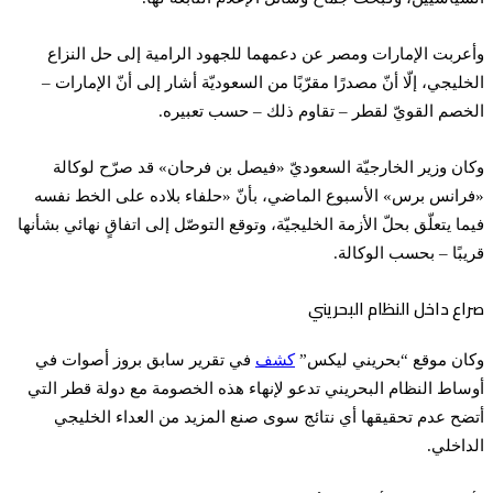
وأعربت الإمارات ومصر عن دعمهما للجهود الرامية إلى حل النزاع
الخليجي، إلّا أنّ مصدرًا مقرّبًا من السعوديّة أشار إلى أنّ الإمارات –
الخصم القويّ لقطر – تقاوم ذلك – حسب تعبيره.
وكان وزير الخارجيّة السعوديّ «فيصل بن فرحان» قد صرّح لوكالة
«فرانس برس» الأسبوع الماضي، بأنّ «حلفاء بلاده على الخط نفسه
فيما يتعلّق بحلّ الأزمة الخليجيّة، وتوقع التوصّل إلى اتفاقٍ نهائي بشأنها
قريبًا – بحسب الوكالة.
صراع داخل النظام البحريني
وكان موقع “بحريني ليكس”
كشف
في تقرير سابق بروز أصوات في
أوساط النظام البحريني تدعو لإنهاء هذه الخصومة مع دولة قطر التي
أتضح عدم تحقيقها أي نتائج سوى صنع المزيد من العداء الخليجي
الداخلي.