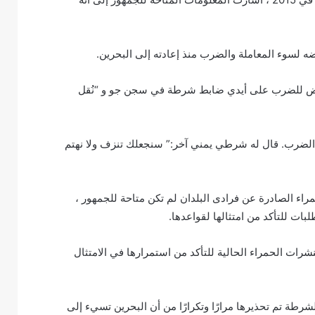
ضه لسوء المعاملة والضرب منذ إعادته إلى البحرين.
عرض للضرب على أيدي ضابط شرطة في سجن جو و “نُقل
 الضرب. قال له شرطي يمني آخر:” سنجعلك تنزف ولا نهتم
اء الصادرة عن فرادى البلدان لم تكن متاحة للجمهور ،
ات الحمراء الحالية للتأكد من استمرارها في الامتثال
ن ، المدير القانوني لـ Fair Trials ، إن وكالة الشرطة تم تحذيرها مرارًا وتكرارًا من أن البحرين تسيء إلى