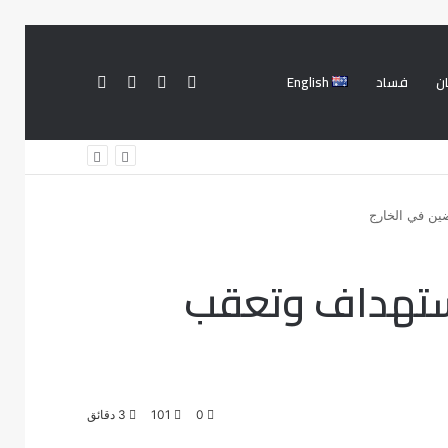
ن
فساد
English
فيسبوك
تويتر
تسجيل
بحث
الدخول
عن
ين في الخارج
ستهداف وتعقب
0
101
3 دقائق