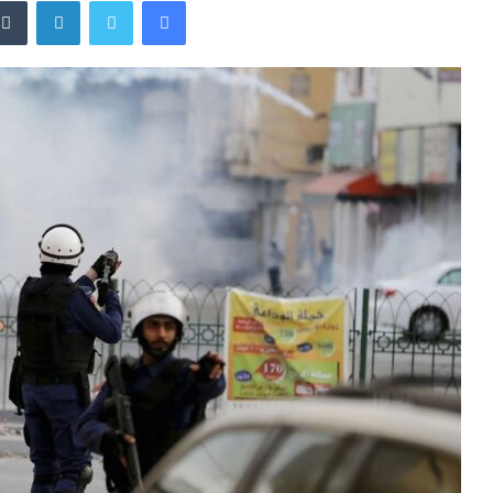
فيسبوك
تويتر
لينكدإن