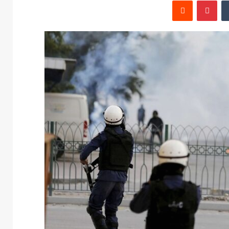
‏Tumblr
بينتيريست
‏Reddit