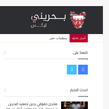
منظمات حقوقية تتهم البحرين بشن حملة اضطهاد د
أخبار عاجلة
تابعنا على
ف
ت
ي
و
س
احدث الاخبار
ي
ب
ت
منتدى حقوقي يدين تصعيد البحرين
و
ر