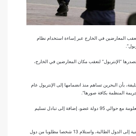
عقب المعارضين في الخارج عبر إساءة استخدام نظام
بول”.
تصدرها “الإنتربول” لتعقب مكان المعارضين في الخارج،
يفة، بأن البحرين تساهم منذ انضمامها إلى الإنتربول عام
وذكر آل خليفة أنه تم خلال العام الجاري تبادل ما يزيد عن ثلاثة آلاف معلومة مع حوالي 95 دولة عضو، إضافة إلى تبادل تسليم
وأضاف أنه تم خلال هذا العام تسليم 16 شخصا مطلوبا دوليا بقضايا أمنية إلى الدول الطالبة، واستلام 13 شخصا مطلوبا من دول