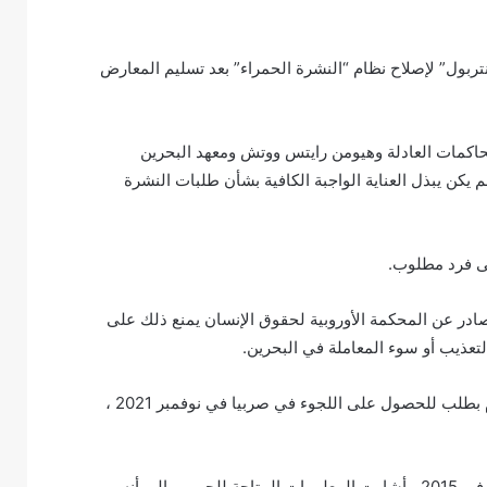
ربول” لإصلاح نظام “النشرة الحمراء” بعد تسليم المعارض
حاكمات العادلة وهيومن رايتس ووتش ومعهد البحرين
 يكن يبذل العناية الواجبة الكافية بشأن طلبات النشرة
لى فرد مطلوب.
لرغم من حكم صادر عن المحكمة الأوروبية لحقوق الإنسان يمنع ذلك على
لتعذيب أو سوء المعاملة في البحرين.
علي ، الذي حُكم عليه سابقًا بالسجن المؤبد مرتين في البحرين ، تقدم بطلب للحصول على اللجوء في صربيا في نوفمبر 2021 ،
لاحظت الجماعات الحقوقية أنه في وقت إصدار النشرة الحمراء لعلي في 2015 ، أشارت المعلومات المتاحة للجمهور إلى أنه