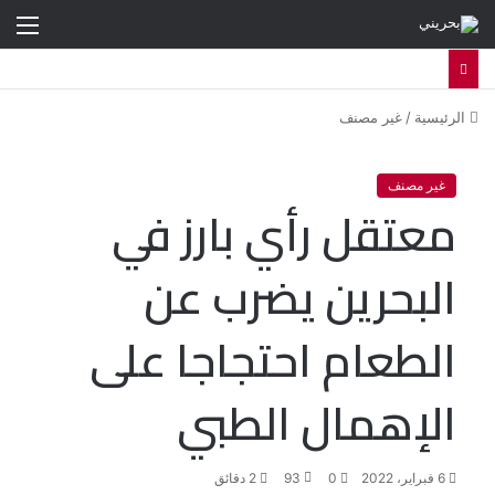
الق
الرئيسية
/
غير مصنف
غير مصنف
معتقل رأي بارز في
البحرين يضرب عن
الطعام احتجاجا على
الإهمال الطبي
6 فبراير، 2022
0
93
2 دقائق