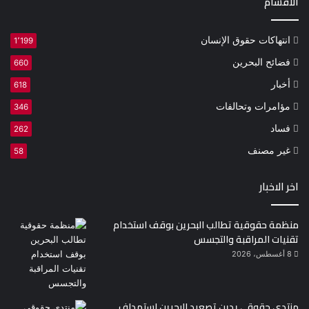
الاقسام
انتهاكات حقوق الإنسان
1٬199
فضائح البحرين
660
أخبار
618
مؤامرات وتحالفات
346
فساد
262
غير مصنف
58
اخر الاخبار
منظمة حقوقية تطالب البحرين بوقف استخدام
تقنيات المراقبة والتجسس
8 أغسطس، 2026
منتدى حقوقي يدين تصعيد البحرين استهداف