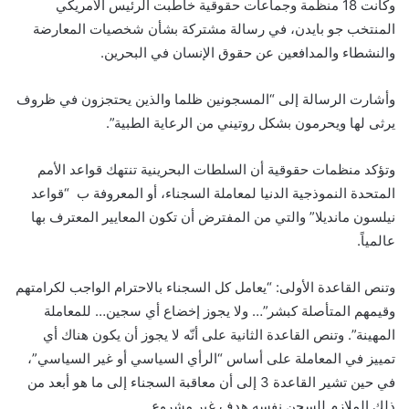
وكانت 18 منظمة وجماعات حقوقية خاطبت الرئيس الأمريكي
المنتخب جو بايدن، في رسالة مشتركة بشأن شخصيات المعارضة
والنشطاء والمدافعين عن حقوق الإنسان في البحرين.
وأشارت الرسالة إلى “المسجونين ظلما والذين يحتجزون في ظروف
يرثى لها ويحرمون بشكل روتيني من الرعاية الطبية”.
وتؤكد منظمات حقوقية أن السلطات البحرينية تنتهك قواعد الأمم
المتحدة النموذجية الدنيا لمعاملة السجناء، أو المعروفة ب “قواعد
نيلسون مانديلا” والتي من المفترض أن تكون المعايير المعترف بها
عالمياً.
وتنص القاعدة الأولى: “يعامل كل السجناء بالاحترام الواجب لكرامتهم
وقيمهم المتأصلة كبشر”… ولا يجوز إخضاع أي سجين… للمعاملة
المهينة”. وتنص القاعدة الثانية على أنّه لا يجوز أن يكون هناك أي
تمييز في المعاملة على أساس “الرأي السياسي أو غير السياسي”،
في حين تشير القاعدة 3 إلى أن معاقبة السجناء إلى ما هو أبعد من
ذلك الملازم للسجن نفسه هدف غير مشروع.