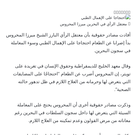
ت
ل
ب
ف
و
ي
ي
ي
ا
و
T
R
معتقل الرأي في البحرين ميرزا المحروس
ي
ن
ن
ت
u
e
س
ب
ت
ت
ك
d
m
س
أفادت مصادر حقوقية بأن معتقل الرأي البارز الشيخ ميرزا المحروس
ي
ا
و
ر
د
b
d
بدأ إضرابا عن الطعام احتجاجا على الإهمال الطبي وسوء المعاملة
l
i
إ
ر
ك
ب
في سجون
البحرين
.
ي
r
t
ن
س
ت
وقال معهد الخليج للديمقراطية وحقوق الإنسان في تغريدة على
تويتر، إن المحروس أضرب عن الطعام “احتجاجًا على المضايقات
التي يتعرض لها وحرمانه من العلاج اللازم في ظل تدهور حالته
الصحية”.
وذكرت مصادر حقوقية أخرى أن المحروس يحتج على المعاملة
السيئة التي يتعرض لها داخل سجون السلطات في البحرين رغم
معاناته من مرض القولون وعدم تمكينه من العلاج اللازم.