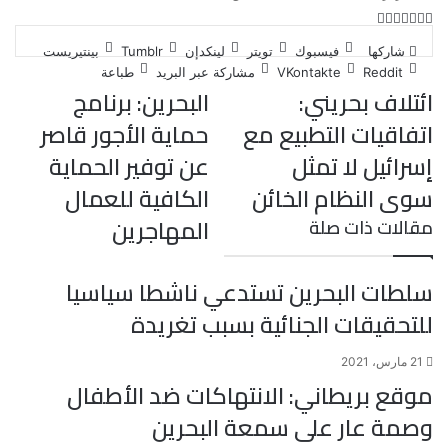
ت
ل
ب
ف
و
ي
ي
ي
ا
و
T
R
شاركها
فيسبوك
تويتر
لينكدإن
بينتيريست
ي
ن
ن
ت
u
e
س
مشاركة عبر البريد
طباعة
ب
ت
ت
ك
d
m
س
ائتلاف بحريني:
البحرين: برنامج
ي
ا
و
ر
د
b
d
اتفاقيات التطبيع مع
حماية الأجور قاصر
l
i
إ
ر
ك
ب
ي
r
t
ن
إسرائيل لا تمثل
عن توفير الحماية
س
سوى النظام الخائن
الكافية للعمال
ت
المهاجرين
مقالات ذات صلة
سلطات البحرين تستدعي ناشطا سياسيا
للتحقيقات الجنائية بسبب تغريدة
21 مارس، 2021
موقع بريطاني: الانتهاكات ضد الأطفال
وصمة عار على سمعة البحرين