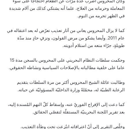
وكان المحروس أضرب عدّة مرّات عن الطعام احتجاجًا على سوء
المعاملة وحرمانه من العلاج، علما أنه يشتكي كذلك من آلام شديدة
في الظهر تحرمه من النوم.
كما لا يزال المحروس يعاني من آثار تعذيب تعرّض له بعد اعتقاله في
عام 2011. وأيضا يشكو من مرض القولون، ونزفٍ حادٍ منذ مدّة
طويلةٍ، جرّاء منعه من استلام أدويته.
وحكمت سلطات النظام البحريني على المحروس بالسجن مدة 15
عاما على خلفية مطالباته بالإصلاحات السياسية ونشاطه الحقوقي.
وطالبت عائلة الشيخ المحروس أكثر من مرة السلطات بتقديم
الرعاية الطبيّة له، محمّلةً وزارة الداخليّة المسؤوليّة عن حياته.
كما دعت إلى الإفراج الفوريّ عنه، وإسقاط كلّ التهم المُسندة إليه،
بعد تقرير اللجنة البحرينيّة المستقلّة لتقصّي الحقائق.
وخلُص التقرير إلى أنّ اعترافاته انتُزِعت تحت وطأة التعذيب.