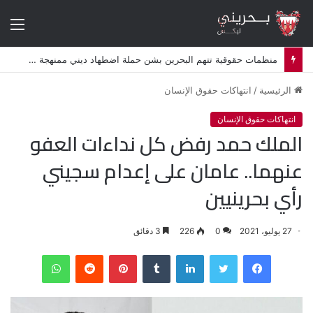
الق
منظمات حقوقية تتهم البحرين بشن حملة اضطهاد ديني ممنهجة ضد الشيعة
الرئيسية
/
انتهاكات حقوق الإنسان
انتهاكات حقوق الإنسان
الملك حمد رفض كل نداءات العفو
عنهما.. عامان على إعدام سجيني
رأي بحرينيين
27 يوليو، 2021
0
226
3 دقائق
فيسبوك
تويتر
لينكدإن
‏Tumblr
بينتيريست
‏Reddit
واتساب