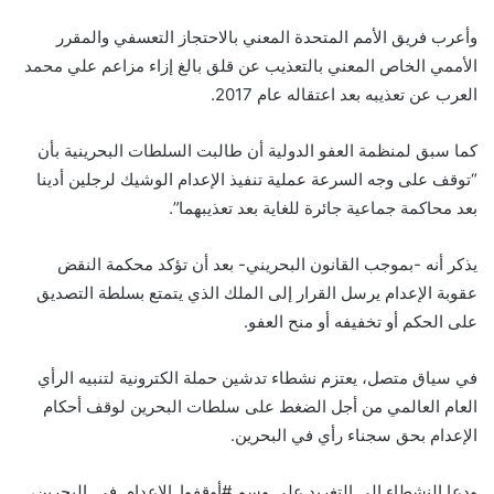
وأعرب فريق الأمم المتحدة المعني بالاحتجاز التعسفي والمقرر
الأممي الخاص المعني بالتعذيب عن قلق بالغ إزاء مزاعم علي محمد
العرب عن تعذيبه بعد اعتقاله عام 2017.
كما سبق لمنظمة العفو الدولية أن طالبت السلطات البحرينية بأن
“توقف على وجه السرعة عملية تنفيذ الإعدام الوشيك لرجلين أدينا
بعد محاكمة جماعية جائرة للغاية بعد تعذيبهما”.
يذكر أنه -بموجب القانون البحريني- بعد أن تؤكد محكمة النقض
عقوبة الإعدام يرسل القرار إلى الملك الذي يتمتع بسلطة التصديق
على الحكم أو تخفيفه أو منح العفو.
في سياق متصل، يعتزم نشطاء تدشين حملة الكترونية لتنبيه الرأي
العام العالمي من أجل الضغط على سلطات البحرين لوقف أحكام
الإعدام بحق سجناء رأي في البحرين.
ودعا النشطاء إلى التغريد على وسم #أوقفوا_الإعدام_في_البحرين،