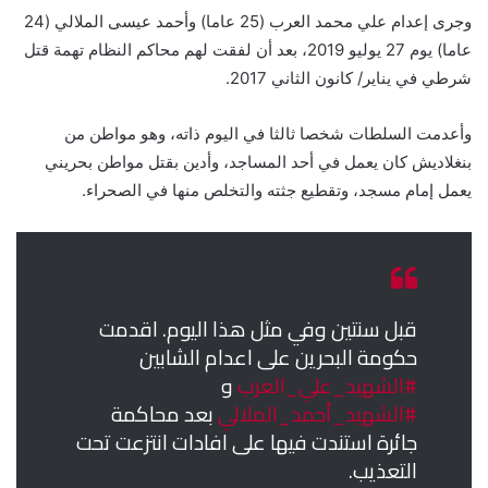
وجرى إعدام علي محمد العرب (25 عاما) وأحمد عيسى الملالي (24
عاما) يوم 27 يوليو 2019، بعد أن لفقت لهم محاكم النظام تهمة قتل
شرطي في يناير/ كانون الثاني 2017.
وأعدمت السلطات شخصا ثالثا في اليوم ذاته، وهو مواطن من
بنغلاديش كان يعمل في أحد المساجد، وأدين بقتل مواطن بحريني
يعمل إمام مسجد، وتقطيع جثته والتخلص منها في الصحراء.
قبل سنتين وفي مثل هذا اليوم. اقدمت
حكومة البحرين على اعدام الشابين
#الشهيد_علي_العرب
و
#الشهيد_أحمد_الملالي
بعد محاكمة
جائرة استندت فيها على افادات انتزعت تحت
التعذيب.