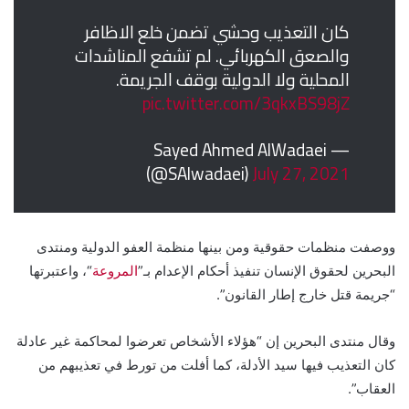
كان التعذيب وحشي تضمن خلع الاظافر
والصعق الكهربائي. لم تشفع المناشدات
المحلية ولا الدولية بوقف الجريمة.
pic.twitter.com/3qkxBS98jZ
— Sayed Ahmed AlWadaei
(@SAlwadaei)
July 27, 2021
ووصفت منظمات حقوقية ومن بينها منظمة العفو الدولية ومنتدى
البحرين لحقوق الإنسان تنفيذ أحكام الإعدام بـ”
المروعة
“، واعتبرتها
“جريمة قتل خارج إطار القانون”.
وقال منتدى البحرين إن “هؤلاء الأشخاص تعرضوا لمحاكمة غير عادلة
كان التعذيب فيها سيد الأدلة، كما أفلت من تورط في تعذيبهم من
العقاب”.