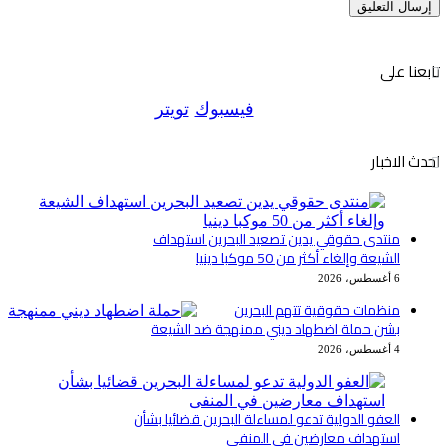
تابعنا على
فيسبوك
تويتر
احدث الاخبار
منتدى حقوقي يدين تصعيد البحرين استهداف
الشيعة وإلغاء أكثر من 50 موكبا دينيا
6 أغسطس، 2026
منظمات حقوقية تتهم البحرين
بشن حملة اضطهاد ديني ممنهجة ضد الشيعة
4 أغسطس، 2026
العفو الدولية تدعو لمساءلة البحرين قضائيا بشأن
استهداف معارضين في المنفى