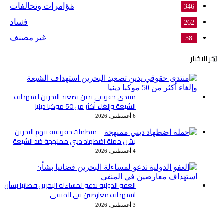
مؤامرات وتحالفات
346
فساد
262
غير مصنف
58
اخر الاخبار
منتدى حقوقي يدين تصعيد البحرين استهداف
الشيعة وإلغاء أكثر من 50 موكبا دينيا
6 أغسطس، 2026
منظمات حقوقية تتهم البحرين
بشن حملة اضطهاد ديني ممنهجة ضد الشيعة
4 أغسطس، 2026
العفو الدولية تدعو لمساءلة البحرين قضائيا بشأن
استهداف معارضين في المنفى
3 أغسطس، 2026