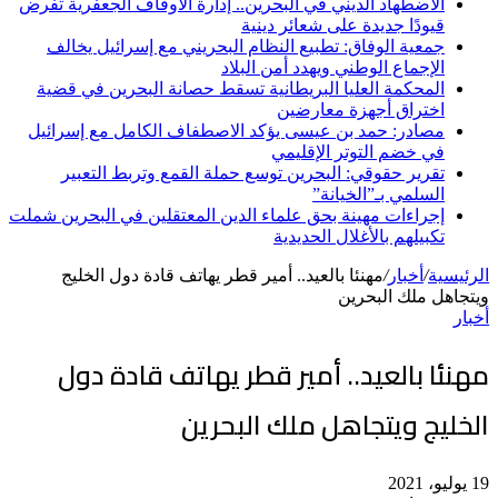
الاضطهاد الديني في البحرين.. إدارة الأوقاف الجعفرية تفرض
قيودًا جديدة على شعائر دينية
جمعية الوفاق: تطبيع النظام البحريني مع إسرائيل يخالف
الإجماع الوطني ويهدد أمن البلاد
المحكمة العليا البريطانية تسقط حصانة البحرين في قضية
اختراق أجهزة معارضين
مصادر: حمد بن عيسى يؤكد الاصطفاف الكامل مع إسرائيل
في خضم التوتر الإقليمي
تقرير حقوقي: البحرين توسع حملة القمع وتربط التعبير
السلمي بـ”الخيانة”
إجراءات مهينة بحق علماء الدين المعتقلين في البحرين شملت
تكبيلهم بالأغلال الحديدية
الرئيسية
/
أخبار
/
مهنئا بالعيد.. أمير قطر يهاتف قادة دول الخليج
ويتجاهل ملك البحرين
أخبار
مهنئا بالعيد.. أمير قطر يهاتف قادة دول
الخليج ويتجاهل ملك البحرين
19 يوليو، 2021