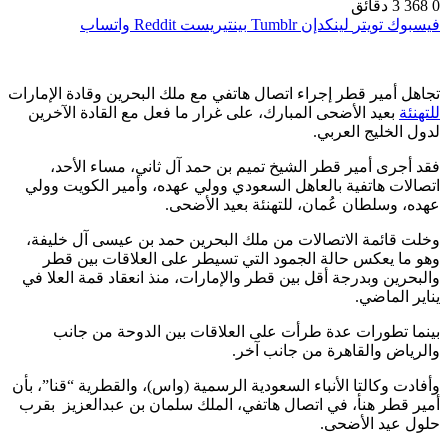
0
368
3 دقائق
فيسبوك
تويتر
لينكدإن
بينتيريست
واتساب
تجاهل أمير قطر إجراء اتصال هاتفي مع ملك البحرين وقادة الإمارات
للتهنئة
بعيد الأضحى المبارك، على غرار ما فعل مع القادة الآخرين
لدول الخليج العربي.
فقد أجرى أمير قطر الشيخ تميم بن حمد آل ثاني، مساء الأحد،
اتصالات هاتفية بالعاهل السعودي وولي عهده، وأمير الكويت وولي
عهده، وسلطان عُمان، للتهنئة بعيد الأضحى.
وخلت قائمة الاتصالات من ملك البحرين حمد بن عيسى آل خليفة،
وهو ما يعكس حالة الجمود التي تسيطر على العلاقات بين قطر
والبحرين وبدرجة أقل بين قطر والإمارات، منذ انعقاد قمة العلا في
يناير الماضي.
بينما تطورات عدة طرأت على العلاقات بين الدوحة من جانب
والرياض والقاهرة من جانب آخر.
وأفادت وكالتا الأنباء السعودية الرسمية (واس)، والقطرية “قنا”، بأن
أمير قطر هنأ، في اتصال هاتفي، الملك سلمان بن عبدالعزيز بقرب
حلول عيد الأضحى.