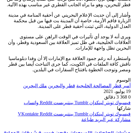
قطر للبحرين، وهو ما يراه الجانب القطري غير مناسب بهذه الآلية.
وأشار إلى أن حديث الإعلام البحريني عن أحقية المنامة في مدينة
الزبارة فاقم الأزمة، خاصة أن المدينة بت فيها من قبل محكمة
العدل الدولية، التي ثبتت أحقية قطر على المدينة.
ويرى أنه لا يوجد أي تأثيرات في الوقت الراهن على مستوى
العلاقات الخليجية، في ظل تميز العلاقة بين السعودية وقطر، وأن
البحرين تظل واجهة للإمارات.
واستطرد أنه رغم جمود العلاقة مع الإمارات إلا أن وفدا دبلوماسيا
ناقش كافة الملفات في الكويت، كما جرى التباحث أيضا بين قطر
ومصر وتوجت الخطوة بافتتاح السفارات في البلدين.
الوسوم
أمير قطر
المصالحة الخليجية
قطر والبحرين
ملك البحرين
19 يوليو، 2021
0
368
3 دقائق
فيسبوك
تويتر
لينكدإن
بينتيريست
واتساب
شاركها
فيسبوك
تويتر
لينكدإن
بينتيريست
مشاركة عبر البريد
طباعة