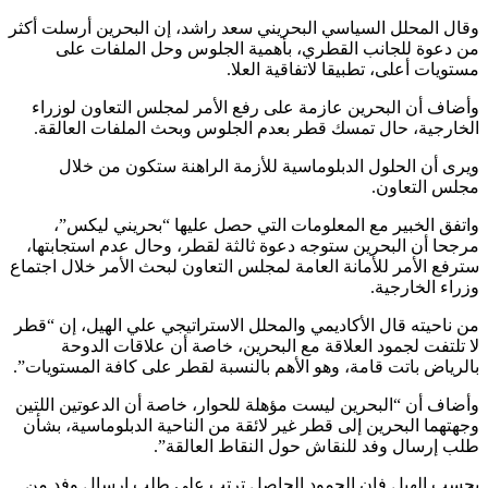
وقال المحلل السياسي البحريني سعد راشد، إن البحرين أرسلت أكثر
من دعوة للجانب القطري، بأهمية الجلوس وحل الملفات على
مستويات أعلى، تطبيقا لاتفاقية العلا.
وأضاف أن البحرين عازمة على رفع الأمر لمجلس التعاون لوزراء
الخارجية، حال تمسك قطر بعدم الجلوس وبحث الملفات العالقة.
ويرى أن الحلول الدبلوماسية للأزمة الراهنة ستكون من خلال
مجلس التعاون.
واتفق الخبير مع المعلومات التي حصل عليها “بحريني ليكس”،
مرجحا أن البحرين ستوجه دعوة ثالثة لقطر، وحال عدم استجابتها،
سترفع الأمر للأمانة العامة لمجلس التعاون لبحث الأمر خلال اجتماع
وزراء الخارجية.
من ناحيته قال الأكاديمي والمحلل الاستراتيجي علي الهيل، إن “قطر
لا تلتفت لجمود العلاقة مع البحرين، خاصة أن علاقات الدوحة
بالرياض باتت قامة، وهو الأهم بالنسبة لقطر على كافة المستويات”.
وأضاف أن “البحرين ليست مؤهلة للحوار، خاصة أن الدعوتين اللتين
وجهتهما البحرين إلى قطر غير لائقة من الناحية الدبلوماسية، بشأن
طلب إرسال وفد للنقاش حول النقاط العالقة”.
بحسب الهيل فإن الجمود الحاصل ترتب على طلب إرسال وفد من