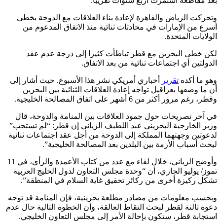
بعد مقاطعة استمرت أربع سنوات تقريبا.
وتحركت الرياض والقاهرة لإعادة بناء العلاقات مع الدوحة بخطى
أسرع من الإمارات في محادثات ثنائية منذ الاتفاق المدعوم من
الولايات المتحدة.
لكن خطى البحرين مع قطر تباطأت كثيرا إلى درجة عدم عقد
الدولتين أي اجتماعات ثنائية من بعد الاتفاق.
وهو ما أكده
تقرير
أخباري أمريكي نشر هذا الأسبوع. حيث أشار إلى
أن ما وصفها بعراقيل تواجه إعادة العلاقات الثنائية بين البحرين
وقطر، رغم مرور أكثر من 6 أشهر على اتفاق المصالحة الخليجية.
في آخر تصريحات حول جمود العلاقات بين المنامة والدوحة، قال
وزير الخارجية البحريني عبد اللطيف الزياني إن قطر: “لم تستجب”
لدعوتين وجهتهما المملكة إلى الدوحة من أجل عقد اجتماعات ثنائية
لبحث أسباب الأزمة بين البلدين بعد المصالحة الخليجية”.
وأوضح الزياني، خلال لقاء مع عدد من كتاب الأعمدة والرأي، في 11
تموز/ يوليو الجاري، أن “وحدة مجلس التعاون لدول الخليج العربية
تشكل ركيزة أخرى من ركائز تحقيق غاية السلام في المنطقة”.
وبحسب معلومات من مصادر مطلعة بحرينية، فإن المنامة قد توجه
دعوة ثالثة لقطر لبحث النقاط العالقة، وأن الخطوة التالية حال عدم
استجابة قطر، ستكون بإحالة الأمر إلى مجلس التعاون الخليجي.