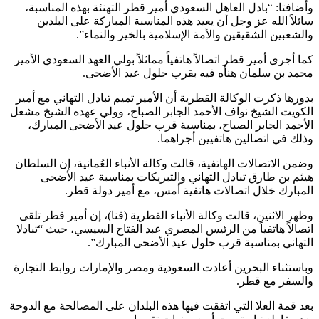
وأضافتا: “بادل العاهل السعودي أمير قطر التهنئة بهذه المناسبة،
سائلاً الله عز وجل أن يعيد هذه المناسبة المباركة على البلدين
والشعبين الشقيقين والأمة الإسلامية بالخير والنماء”.
كما أجرى أمير قطر اتصالاً هاتفياً مماثلاً بولي العهد السعودي الأمير
محمد بن سلمان هنأه فيه بقرب حلول عيد الأضحى.
بدورها ذكرت الوكالة القطرية أن الأمير تميم تبادل التهاني مع أمير
الكويت الشيخ نواف الأحمد الجابر الصباح، وولي عهده الشيخ مشعل
الأحمد الجابر الصباح، بمناسبة قرب حلول عيد الأضحى المبارك،
وذلك في اتصالين هاتفيين أجراهما.
وضمن الاتصالات الهاتفية، قالت وكالة الأنباء العُمانية، إن السلطان
هيثم بن طارق تبادل التهاني والتبريكات بمناسبة عيد الأضحى
المبارك خلال اتصالات هاتفية أمس، مع أمير دولة قطر.
وظهر الاثنين، قالت وكالة الأنباء القطرية (قنا)، إن أمير قطر تلقى
اتصالاً هاتفياً من الرئيس المصري عبد الفتاح السيسي، حيث “تبادلا
التهاني بمناسبة قرب حلول عيد الأضحى المبارك”.
وباستثناء البحرين أعادت السعودية ومصر والإمارات روابط التجارة
والسفر مع قطر.
بعد قمة العلا التي اتفقت فيها هذه البلدان على المصالحة مع الدوحة