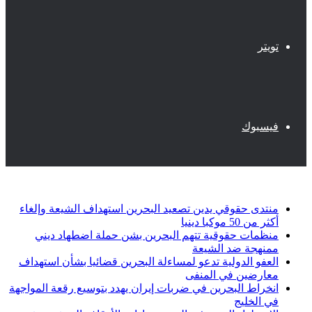
تويتر
فيسبوك
أخبار عاجلة
منتدى حقوقي يدين تصعيد البحرين استهداف الشيعة وإلغاء
أكثر من 50 موكبا دينيا
منظمات حقوقية تتهم البحرين بشن حملة اضطهاد ديني
ممنهجة ضد الشيعة
العفو الدولية تدعو لمساءلة البحرين قضائيا بشأن استهداف
معارضين في المنفى
انخراط البحرين في ضربات إيران يهدد بتوسيع رقعة المواجهة
في الخليج