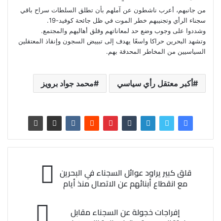
من جانبهم، أعرب ناشطون عن آملهم بأن تطلق السلطات سراح باقي
سجناء الرأي وتجنيبهم خطر الموت في ظل جائحة كوفيد-19.
وشددوا على وجوب وضع حد لمعاناتهم وقلق أهاليهم والمجتمع.
وتشهد البحرين حراكا واسعًا يهدف إلى تبييض السجون وإنقاذ المعتقلين
السياسيين من المخاطر المحدقة بهم.
أكبر معتقل رأي سياسي
محمد جواد برويز
قلق كبير يراود عوائل السجناء في البحرين
مع انقطاع أبنائهم عن الاتصال منذ أيام
إفراجات خجولة عن السجناء مقابل