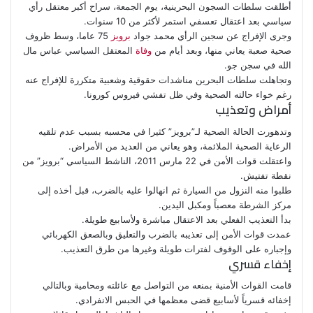
أطلقت سلطات السجون البحرينية، يوم الجمعة، سراح أكبر معتقل رأي
سياسي بعد اعتقال تعسفي استمر لأكثر من 10 سنوات.
وجرى الإفراج عن سجين الرأي محمد جواد
برويز
75 عاما، وسط ظروف
صحية صعبة يعاني منها، وبعد أيام من
وفاة
المعتقل السياسي عباس مال
الله في سجن جو.
وتجاهلت سلطات البحرين مناشدات حقوقية وشعبية متكررة للإفراج عنه
رغم خواء حالته الصحية وفي ظل تفشي فيروس كورونا.
أمراض وتعذيب
وتدهورت الحالة الصحية لـ”برويز” كثيرا في محسبه بسبب عدم تلقيه
الرعاية الصحية الملائمة، وهو يعاني من العديد من الأمراض.
واعتقلت قوات الأمن في 22 مارس 2011، الناشط السياسي “برويز” من
نقطة تفتيش.
طلبوا منه النزول من السيارة ثم انهالوا عليه بالضرب، قبل أخذه إلى
مركز الشرطة معصباً ومكبل اليدين.
بدأ التعذيب الفعلي بعد الاعتقال مباشرة ولأسابيع طويلة.
عمدت قوات الأمن إلى تعذيبه بالضرب والتعليق وبالصعق الكهربائي
وإجباره على الوقوف لفترات طويلة وغيرها من طرق التعذيب.
إخفاء قسري
قامت القوات الأمنية بمنعه من التواصل مع عائلته ومحامية وبالتالي
إخفائه قسرياً لأسابيع قضى معظمها في الحبس الانفرادي.