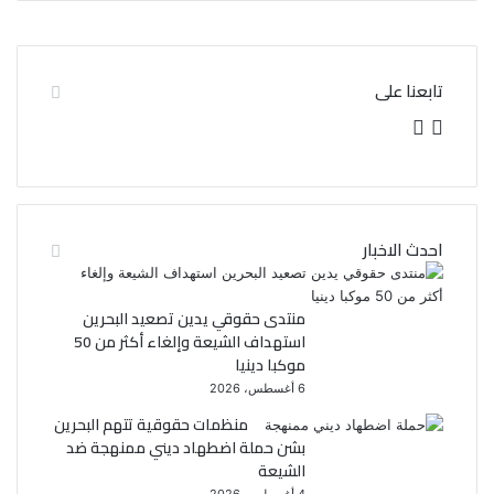
تابعنا على
ف
ت
ي
و
س
ي
احدث الاخبار
ب
ت
و
ر
منتدى حقوقي يدين تصعيد البحرين
استهداف الشيعة وإلغاء أكثر من 50
ك
موكبا دينيا
6 أغسطس، 2026
منظمات حقوقية تتهم البحرين
بشن حملة اضطهاد ديني ممنهجة ضد
الشيعة
4 أغسطس، 2026