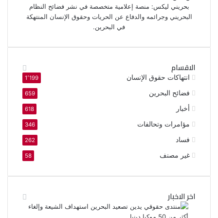
بحريني ليكس: منصة إعلامية متخصصة في نشر فضائح النظام
البحريني وجرائمه والدفاع عن الحريات وحقوق الإنسان المنتهكة
في البحرين.
الاقسام
انتهاكات حقوق الإنسان
1٬199
فضائح البحرين
659
أخبار
618
مؤامرات وتحالفات
346
فساد
262
غير مصنف
58
اخر الاخبار