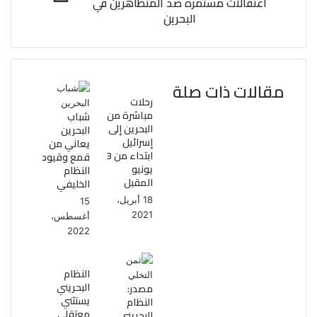
اعتقالات مستمرة ضد المتظاهرين في
البحرين
مقالات ذات صلة
رحلات
مباشرة من
شباب
البحرين إلى
البحرين
إسرائيل
يعاني من
ابتداء من 3
قمع وقيود
يونيو
النظام
المقبل
الخليفي
18 أبريل،
15
2021
أغسطس،
2022
النظام
البحريني
مصدر:
يستثني
النظام
معتقلي
البحريني