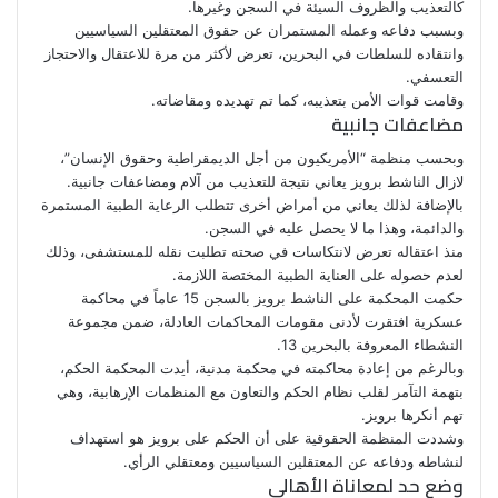
كالتعذيب والظروف السيئة في السجن وغيرها.
وبسبب دفاعه وعمله المستمران عن حقوق المعتقلين السياسيين
وانتقاده للسلطات في البحرين، تعرض لأكثر من مرة للاعتقال والاحتجاز
التعسفي.
وقامت قوات الأمن بتعذيبه، كما تم تهديده ومقاضاته.
مضاعفات جانبية
وبحسب منظمة “الأمريكيون من أجل الديمقراطية وحقوق الإنسان”،
لازال الناشط برويز يعاني نتيجة للتعذيب من آلام ومضاعفات جانبية.
بالإضافة لذلك يعاني من أمراض أخرى تتطلب الرعاية الطبية المستمرة
والدائمة، وهذا ما لا يحصل عليه في السجن.
منذ اعتقاله تعرض لانتكاسات في صحته تطلبت نقله للمستشفى، وذلك
لعدم حصوله على العناية الطبية المختصة اللازمة.
حكمت المحكمة على الناشط برويز بالسجن 15 عاماً في محاكمة
عسكرية افتقرت لأدنى مقومات المحاكمات العادلة، ضمن مجموعة
النشطاء المعروفة بالبحرين 13.
وبالرغم من إعادة محاكمته في محكمة مدنية، أيدت المحكمة الحكم،
بتهمة التآمر لقلب نظام الحكم والتعاون مع المنظمات الإرهابية، وهي
تهم أنكرها برويز.
وشددت المنظمة الحقوقية على أن الحكم على برويز هو استهداف
لنشاطه ودفاعه عن المعتقلين السياسيين ومعتقلي الرأي.
وضع حد لمعاناة الأهالي