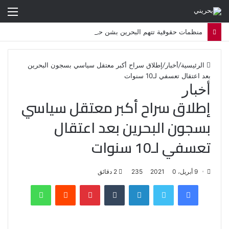
الق
منظمات حقوقية تتهم البحرين بشن حملة اضطهاد ديني ممنهجة ضد الشيعة
الرئيسية
/
أخبار
/
إطلاق سراح أكبر معتقل سياسي بسجون البحرين
بعد اعتقال تعسفي لـ10 سنوات
أخبار
إطلاق سراح أكبر معتقل سياسي
بسجون البحرين بعد اعتقال
تعسفي لـ10 سنوات
9 أبريل، 2021
0
235
2 دقائق
فيسبوك
تويتر
لينكدإن
‏Tumblr
بينتيريست
‏Reddit
واتساب