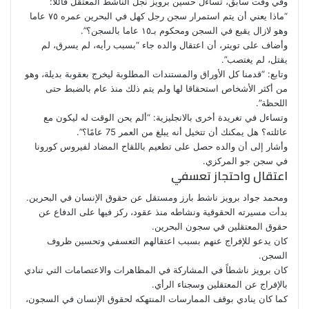
وفي وقت سابق، تساءل حسين برويز نجل الناشط المعتقل قائلا:
“ماذا يعني أن يتم استمرار سجن رجل كهل في البحرين عمره ٧٥ عاما
وهو لازال يقبع في السجن ومحكوم بـ١٥ عاما بالسجن؟”.
وأضاف على تويتر، أن اعتقال والده جاء “بسبب رأيه، لم يسرق، لم
يقتل، لم يغتصب”.
وتابع: “قدمنا كل الأوراق والمستندات المطلوبة ليخرج بعقوبة بديلة، وهو
من أكثر الأشخاص استحقاقا لها ولم يتم ذلك منذ عام بالضبط حتى
اللحظة”.
وتساءل في تغريدة أخرى بالانجليزية: “ألم يحن الوقت له ليكون مع
عائلته؟ هل يمكنك أن تتخيل أنه يبلغ من العمر 75 عامًا؟”.
وأشار إلى أن والده حصل على تطعيم باللقاح المضاد لفيروس كورونا
في سجن جو المركزي.
اعتقال واحتجاز تعسفي
ومحمد جواد برويز ناشط بارز ومستقل عن حقوق الإنسان في البحرين.
بدأت مسيرته الحقوقية ونشاطه منذ عقود، ركز فيها على الدفاع عن
حقوق المعتقلين في سجون البحرين.
كان يدعو للإفراج عنهم بسبب اعتقالهم التعسفي وتحسين ظروف
السجن.
كان برويز ناشطاً في المشاركة في المظاهرات والاعتصامات التي تنادي
بالإفراج عن المعتقلين وسجناء الرأي.
كما كان ينادي بوقف الممارسات المنتهكه لحقوق الإنسان في السجون،