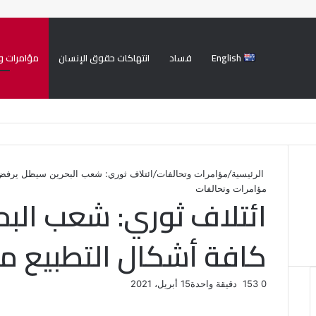
English
فساد
انتهاكات حقوق الإنسان
مؤامرات و
الرئيسية
/
مؤامرات وتحالفات
/
ائتلاف ثوري: شعب البحرين سيظل يرفض 
مؤامرات وتحالفات
ائتلاف ثوري: شعب الب
كافة أشكال التطبيع مع
0
153
دقيقة واحدة
15 أبريل، 2021
ف
ت
ل
ب
و
ي
و
ي
T
ي
ا
R