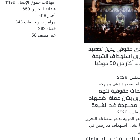
انتهاكات حقوق الإنسان
1٬199
فضائح البحرين
659
أخبار
618
مؤامرات وتحالفات
346
فساد
262
غير مصنف
58
ى حقوقي يدين تصعيد
رين استهداف الشيعة
وإلغاء أكثر من 50 موكبا
ات حقوقية تتهم
رين بشن حملة اضطهاد
 ممنهجة ضد الشيعة
و الدولية تدعو لمساءلة