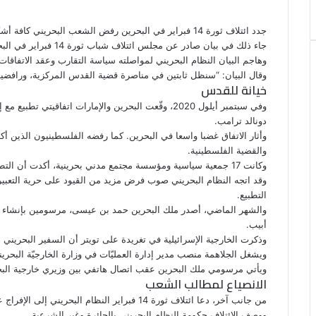
ي
س
ن
u
ن
ت
e
ب
ت
ك
ت
m
d
س
جدد ائتلاف ثورة 14 فبراير في البحرين رفض الشعب البحريني كافة أشكال
و
ر
د
b
ي
ا
d
جاء ذلك في بيان صادر عن مجلس ائتلاف شباب ثورة 14 فبراير في البحرين، بمناسبة حلول شهر رمضان المبارك.
ك
إ
l
ر
i
ب
وهاجم البيان النظام البحريني لمواصلته سياسة التقارب وعقد الاتفاق
r
ن
ي
t
وقال البيان: “سنظل ثابتين في مناصرة قضية القدس المركزية، ورافضين 
خيانة للقدس
س
ت
وفي سبتمبر أيلول 2020، وقّعت البحرين والإمارات اتفاقي
دونالد ترامب.
وأثار الاتفاق غضبا واسعا في البحرين. كما رفضه الفلسطينيون الذين أك
والقضية الفلسطينية.
وكانت 17 جمعية سياسية ومؤسسة مجتمع مدني بحرينية، أكدت أن
التط
وقد اتجه النظام البحريني صوب فرض مزيد من القيود على حرية التعبير 
التطبيع.
والشهر الماضي، أصدر ملك البحرين حمد بن عيسى، مرسومين بإنشاء بعث
أبيب.
وذكرت الخارجية الإسرائيلية في تغريدة على تويتر أن السفير البحريني 
ويشغل الجلاهمة منصب مدير إدارة العمليّات في وزارة الخارجيّة البحريني
ويأتي مرسومي ملك البحرين عقب اتصال هاتفي بين وزيري خارجية البح
الانصياع لمطالب الشعب
من جانب آخر، دعا ائتلاف ثورة 14 فبراير النظام البحريني إلى الإفراج عن السجناء السياسيين والانصياع لمطالب الشعب البحريني.
ووصف الائتلاف حكومة النظام البحريني بالجائرة وغير الشرعية.