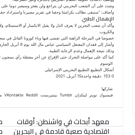
وشدد على أن الشعب البحريني لن يتراجع ولن يعجز وسيصر دوما على ت
وأضاف: “سنبقى نطالب بكرامتنا وحقنا في تقرير مصيرنا واستراداد حقوق
الإهمال الطبي
وأكد أن شعب البحرين لا يعرف الذل ولا يقبل الانكسار أو الاستسلام، 
والكروب.
خصوصا في المرحلة الراهنة التي تفشى فيها وباء كورونا القاتل في سجو
وأشار إلى فقدان المعتقل السياسي عباس مال الله يوم 6 أبريل الجاري حياته بسجون النظام.
وذلك نتيجة الإهمال وعدم الرعاية الطبية.
كما أكد على مواصلة التحرك حتى الإفراج عن آخر معتقلة رأي بسجون ال
الوسوم
أشكال التطبيع
التطبيع البحريني الإسرائيلي
0
153
دقيقة واحدة
15 أبريل، 2021
ف
ت
ل
ب
و
ي
و
ي
T
ي
ا
R
شاركها
ي
س
ن
u
ن
ت
e
فيسبوك
تويتر
لينكدإن
بينتيريست
مش
ب
ت
ك
ت
m
d
س
و
ر
د
b
ي
ا
d
ك
إ
l
ر
i
ب
معهد أبحاث في واشنطن: أوقات
م
r
ن
ي
t
س
اقتصادية صعبة قادمة في البحرين
ح
ت