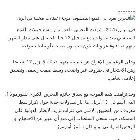
ت
ل
ب
ف
و
ي
ي
ي
ا
و
T
R
ي
ن
ن
ت
u
e
س
في أبريل 2025، شهدت البحرين واحدة من أوسع حملات القمع
ب
ت
ت
ك
d
m
س
السياسي منذ سنوات، مع تسجيل 22 حالة اعتقال على مدار الشهر،
ي
ا
و
ر
د
b
d
بينهم نساء وقصّر وناشطون سابقون بحسب أوساط حقوقية.
l
i
إ
ر
ك
ب
ي
r
t
ن
س
وعلى الرغم من الإفراج عن خمسة منهم لاحقًا، لا يزال 17 شخصًا
ت
رهن الاحتجاز في ظروف غير واضحة، وسط صمت رسمي وتضييق
إعلامي شامل.
وقد تزامنت هذه الموجة مع سباق جائزة البحرين الكبرى للفورمولا 1،
الذي أُقيم في 13 أبريل، ما أثار تساؤلات جدية حول تكرار نمط
معروف من التضييق الأمني في فترات تزايد الأنظار الدولية على
المملكة، حيث تسعى السلطات إلى منع أي تعبير عن الاحتجاج أو
الرفض السياسي، ولو كان سلميًا أو رمزيًا.