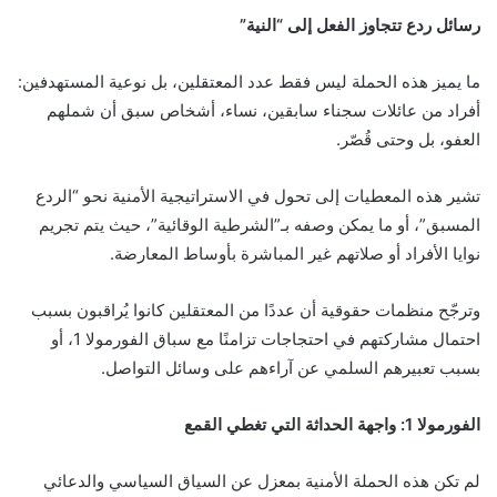
رسائل ردع تتجاوز الفعل إلى “النية”
ما يميز هذه الحملة ليس فقط عدد المعتقلين، بل نوعية المستهدفين:
أفراد من عائلات سجناء سابقين، نساء، أشخاص سبق أن شملهم
العفو، بل وحتى قُصّر.
تشير هذه المعطيات إلى تحول في الاستراتيجية الأمنية نحو “الردع
المسبق”، أو ما يمكن وصفه بـ”الشرطية الوقائية”، حيث يتم تجريم
نوايا الأفراد أو صلاتهم غير المباشرة بأوساط المعارضة.
وترجّح منظمات حقوقية أن عددًا من المعتقلين كانوا يُراقبون بسبب
احتمال مشاركتهم في احتجاجات تزامنًا مع سباق الفورمولا 1، أو
بسبب تعبيرهم السلمي عن آراءهم على وسائل التواصل.
الفورمولا 1: واجهة الحداثة التي تغطي القمع
لم تكن هذه الحملة الأمنية بمعزل عن السياق السياسي والدعائي