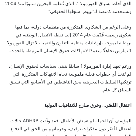
الذي أحاط بسباق الفورمولا 1، الذي تُنظمه البحرين سنويًا منذ 2004
وتستخدمه كمنصة لـ”تبييض سجلها الحقوقي”.
وعلى الرغم من الشكاوى المتكررة من منظمات دولية، بما فيها
شكوى رسمية قُدّمت عام 2014 إلى نقطة الاتصال الوطنية في
بريطانيا بموجب إرشادات منظمة التعاون والتنمية، لا تزال الفورمولا
1 تمارس تجاهلًا متعمدًا لانتهاكات حقوق الإنسان المرتبطة بالحدث.
ورغم تعهد إدارة الفورمولا 1 سابقًا بتبني سياسات لحقوق الإنسان،
لم تُتخذ أي خطوات فعلية ملموسة تجاه الانتهاكات المتكررة التي
ترتكبها السلطات البحرينية بحق الناشطين في الأسابيع التي تسبق
السباق كل عام.
اعتقال القُصّر… وخرق صارخ للاتفاقيات الدولية
المؤسف أن الحملة لم تستثنِ الأطفال. فقد وثّقت ADHRB حالات
اعتقال لقُصّر دون مذكرات توقيف، وحرمانهم من الحق في الدفاع