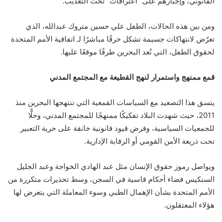
القانوني، وإجبارهم على “اعترافات” تحت التعذيب.
ومن بين هذه الحالات، الطفل علي حسين متروك عبدالله، الذي
تعرّض لانتهاكات جسيمة تشكل خرقًا مباشرًا لـ اتفاقية الأمم المتحدة
لحقوق الطفل، التي تُعد البحرين طرفًا موقعًا عليها.
قمع ممنهج
واستمرار لنهج القطيعة مع المجتمع المدني
يتسق هذا التصعيد مع السياسات القمعية التي تنتهجها البحرين منذ
2011، حيث شهدت البلاد تفكيكًا ممنهجًا للمجتمع المدني، وحلًّا
للجمعيات السياسية، وفرض قيود قانونية خانقة على حرية التعبير
تحت ذريعة الأمن القومي أو الرقابة الإدارية.
ويواصل رموز حقوق الإنسان مثل عبد الهادي الخواجة وعبد الجليل
السنكيس قضاء أحكام قاسية في السجن، وسط تحذيرات متكررة من
الأمم المتحدة بشأن الإهمال الطبي وسوء المعاملة التي يتعرض لها
هؤلاء المعتقلون.