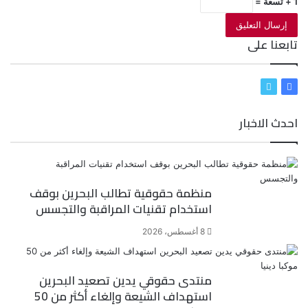
1 + تسعة =
تابعنا على
ف
ت
ي
و
احدث الاخبار
س
ي
ب
ت
و
ر
ك
منظمة حقوقية تطالب البحرين بوقف
استخدام تقنيات المراقبة والتجسس
8 أغسطس، 2026
منتدى حقوقي يدين تصعيد البحرين
استهداف الشيعة وإلغاء أكثر من 50