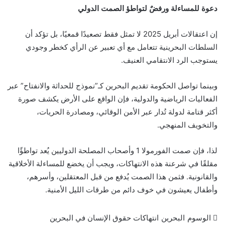
دعوة للمساءلة ورفضٌ لتواطؤ الصمت الدولي
إن اعتقالات أبريل 2025 لا تمثل فقط تصعيدًا قمعيًا، بل تؤكد أن
السلطات البحرينية تتعامل مع أي تعبير عن الرأي كخطر وجودي
يستوجب الرد الانتقامي العنيف.
وبينما تواصل الحكومة تقديم البحرين كـ”نموذج للحداثة والانفتاح” عبر
الفعاليات الرياضية والدولية، فإن الواقع على الأرض يكشف صورة
أكثر قتامة لدولة تُدار عبر الأمن الوقائي، ومصادرة الحريات،
والتخويف المنهجي.
لذا، فإن صمت الفورمولا 1 وأصحاب المصلحة الدوليين يُعد تواطؤًا
مقلقًا في شرعنة هذه الانتهاكات، ويجب أن يخضع للمساءلة الأخلاقية
والقانونية. فثمن هذا الصمت يُدفع من قبل المعتقلين، وأسرهم،
وأطفال يعيشون في خوف دائم من طرقات الليل الأمنية.
الوسوم
البحرين
انتهاكات حقوق الإنسان في البحرين