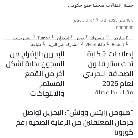
حملة اعتقالات ضخمة
قمع حكومي
18 مايو، 2025
0
84
3 دقائق
ت
ل
ب
ف
و
ي
ي
ي
ا
و
T
R
شاركها
فيسبوك
تويتر
لينكدإن
بينتيريست
ي
ن
ن
ت
u
e
س
مشاركة عبر البريد
طباعة
ب
ت
ت
ك
d
m
س
إصلاحات شكلية
البحرين: الإفراج من
ي
ا
و
ر
د
b
d
تحت ستار قانون
السجون بداية لشكل
l
i
إ
ر
ك
ب
ي
r
t
ن
الصحافة البحريني
آخر من القمع
س
لعام 2025
المستمر
ت
والانتهاكات
مقالات ذات صلة
“هيومن رايتس ووتش”: البحرين تواصل
حرمان المعتقلين من الرعاية الصحية رغم
كورونا