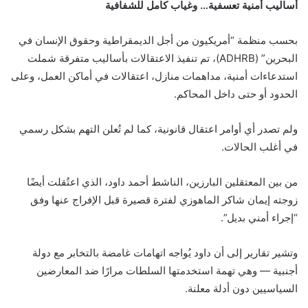
أساليب أمنية تعسفية… وغياب كامل للشفافية
بحسب منظمة “أمريكيون من أجل الديمقراطية وحقوق الإنسان في
البحرين” (ADHRB)، تم تنفيذ الاعتقالات بأساليب متفرقة شملت
استدعاءات أمنية، مداهمات منازل، اعتقالات في أماكن العمل، وعلى
الحدود أو حتى داخل المحاكم.
ولم تصدر أي أوامر اعتقال قانونية، كما لم تُعلن التهم بشكل رسمي
في أغلب الحالات.
من بين المعتقلين البارزين، الناشط أحمد داود، الذي اعتُقلت أيضًا
زوجته إيمان شاكر الماهوزي لفترة قصيرة قبل الإفراج عنها وفق
“إجراء أمني بديل”.
وتشير تقارير إلى أن داود يُواجه اتهامات غامضة بالتخابر مع دولة
أجنبية — وهي تهمة استخدمتها السلطات مرارًا ضد المعارضين
السياسيين دون أدلة معلنة.