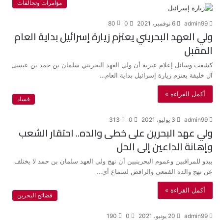
مؤامرات وتحالفات
admin99
6 نوفمبر، 2021
0
80
ولي العهد البحريني يعتزم زيارة إسرائيل بداية العام
المقبل
كشفت وسائل إعلام عبرية أن ولي العهد البحريني سلمان بن حمد بن عيسى
آل خليفة يعتزم زيارة إسرائيل بداية العام…
أكمل القراءة »
فساد
admin99
3 يوليو، 2021
0
313
ولي عهد البحرين على خطى والده.. احتقار الشعب
وإهانة الداعين إلى الحل
يبدو للمراقبين وعموم البحرينيين أن نهج ولي العهد سلمان بن حمد لا يختلف
عن نهج والده القمعي والرافض لسماع أي…
أكمل القراءة »
فضائح البحرين
admin99
20 يونيو، 2021
0
190