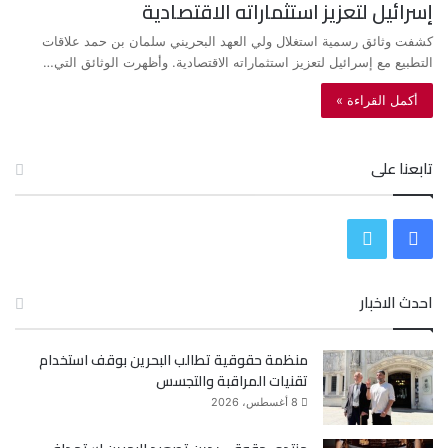
إسرائيل لتعزيز استثماراته الاقتصادية
كشفت وثائق رسمية استغلال ولي العهد البحريني سلمان بن حمد علاقات
التطبيع مع إسرائيل لتعزيز استثماراته الاقتصادية. وأظهرت الوثائق التي…
أكمل القراءة »
تابعنا على
ف
ت
ي
و
احدث الاخبار
س
ي
منظمة حقوقية تطالب البحرين بوقف استخدام
ب
ت
تقنيات المراقبة والتجسس
و
ر
8 أغسطس، 2026
ك