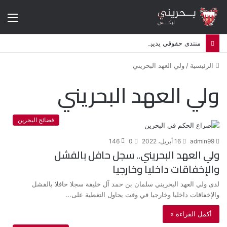
الق
منتدى حقوقي يدين تصعيد البحرين استهداف الشيعة وإلغاء أكثر من 50 موكبا دينيا
الرئيسية
/
ولي العهد البحريني
ولي العهد البحريني
فضائح البحرين
admin99
16 أبريل، 2022
0
146
ولي العهد البحريني.. سجل حافل بالفشل
والإخفاقات داخليا وخارجيا
لدى ولي العهد البحريني سلمان بن حمد آل خليفة سجلا حافلا بالفشل
والإخفاقات داخليا وخارجيا في وقت يحاول التغطية على…
أكمل القراءة »