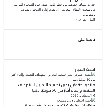
حذرت مصادر حقوقية من خطر كامن يتهدد حياة السجناء المرضى
في سجون النظام البحريني، إذ تقوم إدارة السجون بصرف
وصفات…
أكمل القراءة »
تابعنا على
ف
ي
ت
و
س
ب
ي
ت
و
احدث الاخبار
ر
ك
منتدى حقوقي يدين تصعيد البحرين استهداف
الشيعة وإلغاء أكثر من 50 موكبا دينيا
6 أغسطس، 2026
منظمات حقوقية تتهم البحرين بشن حملة