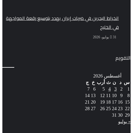
انخراط البحرين في ضربات إيران يهدد بتوسيع رقعة المواجهة
في الخليج
31 يوليو، 2026
التقويم
أغسطس 2026
س
د
ن
ث
أرب
خ
ج
7
6
5
4
3
2
1
14
13
12
11
10
9
8
21
20
19
18
17
16
15
28
27
26
25
24
23
22
31
30
29
« يوليو