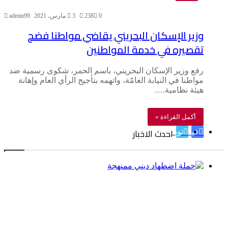
0
238
3 مارس، 2021
admin99
وزير الإسكان البحريني يقاضي مواطنا فضح
تقصيره في خدمة المواطنين
رفع وزير الإسكان البحريني، باسم الحمر، شكوى رسمية ضد
مواطنا في النيابة العامّة، واتهمه بتأجيج الرأي العام وإهانة
هيئة نظامية.…
أكمل القراءة »
احدث الاخبار
فيسبوك
تويتر