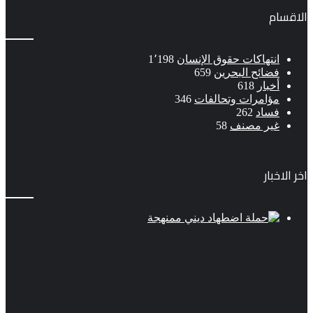
الاقسام
انتهاكات حقوق الإنسان
1٬198
فضائح البحرين
659
أخبار
618
مؤامرات وتحالفات
346
فساد
262
غير مصنف
58
اخر الاخبار