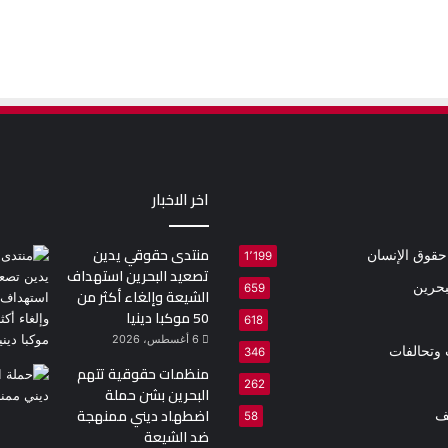
اخر الاخبار
منتدى حقوقي يدين
 حقوق الإنسان
1٬199
تصعيد البحرين استهداف
بحرين
659
الشيعة وإلغاء أكثر من
50 موكبا دينيا
618
6 أغسطس، 2026
وتحالفات
346
منظمات حقوقية تتهم
262
البحرين بشن حملة
اضطهاد ديني ممنهجة
ف
58
ضد الشيعة