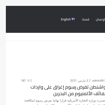
لإنسان
فساد
English
فيسبوك
تويتر
تسجيل
بحث
الدخول
عن
admin99
3 مارس، 2021
0
187
اشنطن تفرض رسوم إغراق على واردات
فائف الألمنيوم من البحرين
صدرت وزارة التجارة الأمريكية قرارا نهائيا بفرض رسوم لمكافحة