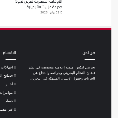
الأوقاف الجعفرية تفرض قيودًا
جديدة على شعائر دينية
28 يوليو، 2026
من نحن
الاقسام
بحريني ليكس: منصة إعلامية متخصصة في نشر
انتهاكات
فضائح النظام البحريني وجرائمه والدفاع عن
فضائح ال
الحريات وحقوق الإنسان المنتهكة في البحرين.
أخبار
مؤامرات 
فساد
غير مصن