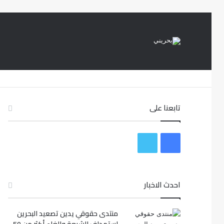
تابعنا على
ف
ت
ي
و
س
ي
احدث الاخبار
ب
ت
منتدى حقوقي يدين تصعيد البحرين
و
ر