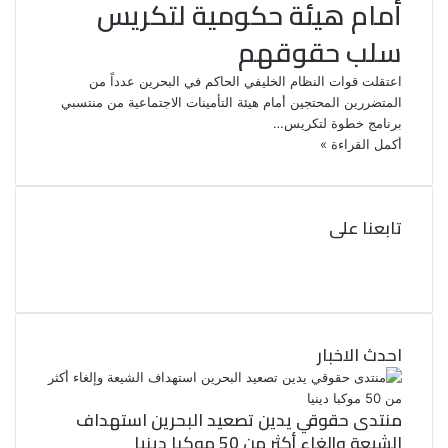
أمام هيئة حكومية لتكريس
سلب حقوقهم
اعتقلت قوات النظام الخليفي الحاكم في البحرين عدداً من
المتضررين المحتجين أمام هيئة التأمينات الاجتماعية من منتسبي
برنامج خطوة لتكريس…
أكمل القراءة »
تابعنا على
ف
ي
ت
و
س
ب
ي
ت
و
احدث الاخبار
ر
ك
منتدى حقوقي يدين تصعيد البحرين استهداف
الشيعة وإلغاء أكثر من 50 موكبا دينيا