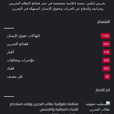
بحريني ليكس: منصة إعلامية متخصصة في نشر فضائح النظام البحريني
وجرائمه والدفاع عن الحريات وحقوق الإنسان المنتهكة في البحرين.
الاقسام
انتهاكات حقوق الإنسان
1٬199
فضائح البحرين
660
أخبار
618
مؤامرات وتحالفات
346
فساد
262
غير مصنف
58
اخر الاخبار
منظمة حقوقية تطالب البحرين بوقف استخدام
تقنيات المراقبة والتجسس