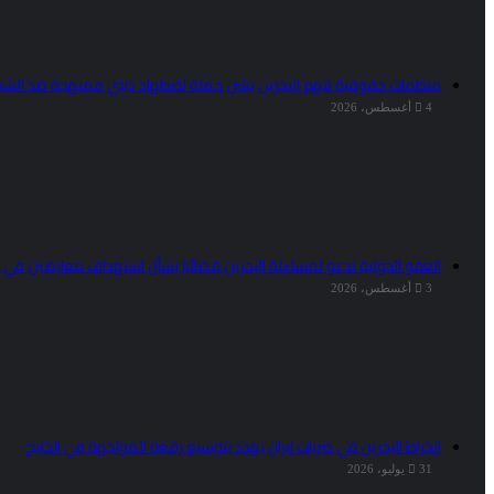
منظمات حقوقية تتهم البحرين بشن حملة اضطهاد ديني ممنهجة ضد الشي
4 أغسطس، 2026
العفو الدولية تدعو لمساءلة البحرين قضائيا بشأن استهداف معارضين في 
3 أغسطس، 2026
انخراط البحرين في ضربات إيران يهدد بتوسيع رقعة المواجهة في الخليج
31 يوليو، 2026