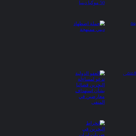
عة
المنفى