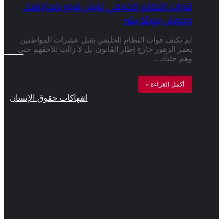
قوات النظام الخليفي تنبش قبور ضحاياها..
وحوش بهيئة بشر
لم تكتف قوات النظام الخليفي بقتل عشرات المواطنين
بعمر الزهور خارج إطار القانون. بل لا زالت تلاحقهم حتى
وهم جثث…
أكمل القراءة »
انتهاكات حقوق الإنسان