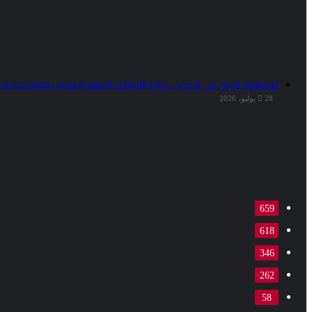
الاضطهاد الديني في البحرين.. إدارة الأوقاف الجعفرية تفرض قيودًا جديدة 
28 يوليو، 2026
659
618
346
262
58