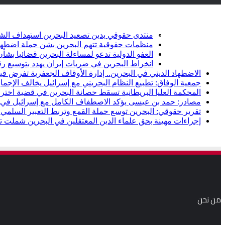
أخبار عاجلة
تويتر
فيسبوك
منتدى حقوقي يدين تصعيد البحرين استهداف الشيعة وإلغاء أ
منظمات حقوقية تتهم البحرين بشن حملة اضطها
العفو الدولية تدعو لمساءلة البحرين قضائيا ب
انخراط البحرين في ضربات إيران يهدد بتوسيع رق
الاضطهاد الديني في البحرين.. إدارة الأوقاف الجعفرية تفرض قيو
جمعية الوفاق: تطبيع النظام البحريني مع إسرائيل يخالف الإجماع
المحكمة العليا البريطانية تسقط حصانة البحرين في قضية اخت
مصادر: حمد بن عيسى يؤكد الاصطفاف الكامل مع إسرائيل في خ
تقرير حقوقي: البحرين توسع حملة القمع وتربط التعبير السلمي ب
إجراءات مهينة بحق علماء الدين المعتقلين في البحرين شملت تكب
من نحن