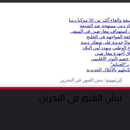
كثر من 50 موكبا دينيا
د ديني ممنهجة ضد الشيعة
شأن استهداف معارضين في المنفى
عة المواجهة في الخليج
دًا جديدة على شعائر دينية
 الوطني ويهدد أمن البلاد
راق أجهزة معارضين
ضم التوتر الإقليمي
ـ”الخيانة”
يلهم بالأغلال الحديدية
الرئيسية
/
نبش القبور في البحرين
نبش القبور في البحرين