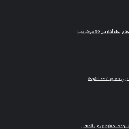
ثر من 50 موكبا دينيا
ديني ممنهجة ضد الشيعة
ن استهداف معارضين في المنفى