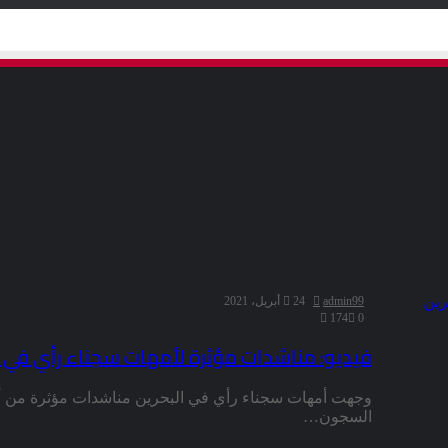
admin99
24 أبريل، 2021
174
0
فيديو: مناشدات مؤثرة لأمهات سجناء رأي في ا
وجهت أمهات سجناء رأي في البحرين مناشدات مؤثرة من أج
السجون…