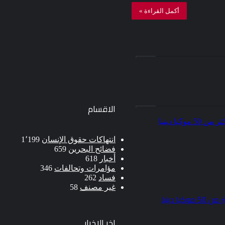
أكمل القراءة »
الاقسام
انتهاكات حقوق الإنسان
1٬199
فضائح البحرين
659
أخبار
618
مؤامرات وتحالفات
346
فساد
262
غير مصنف
58
 دينيا
اخر الاخبار