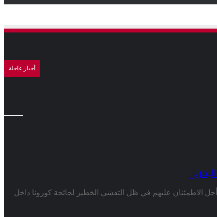
أخبار عاجلة
لبحرين
ل الاطمئنان عليهم في ظل التفشي الخطير لجائحة كورونا داخل