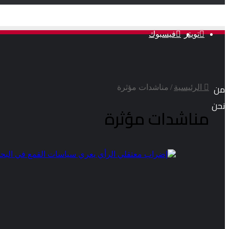
تويتر
فيسبوك
من
الرئيسية
/
مناشدات مؤثرة
نحن
مناشدات مؤثرة
بحريني
ليكس:
منصة
إعلامية
متخصصة
في
نشر
فضائح
النظام
البحريني