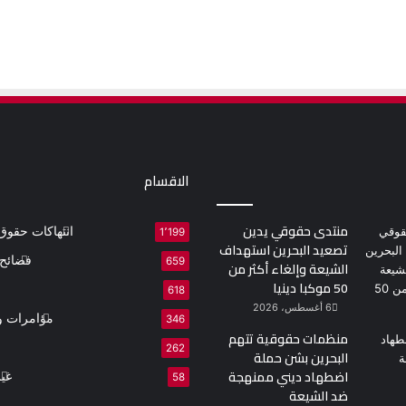
الاقسام
منتدى حقوقي يدين
انتهاكات حقوق 
1٬199
تصعيد البحرين استهداف
فضائح 
659
الشيعة وإلغاء أكثر من
50 موكبا دينيا
618
6 أغسطس، 2026
مؤامرات و
346
منظمات حقوقية تتهم
262
البحرين بشن حملة
اضطهاد ديني ممنهجة
غي
58
ضد الشيعة