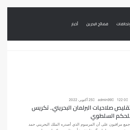
تحالفات
فضائح البحرين
أخبار
بحث
تسجيل
تويتر
فيسبوك
عن
الدخول
0
122
admin99
25 أكتوبر، 2022
قليص صلاحيات البرلمان البحريني.. تكريس
لحكم السلطوي
جمع مراقبون على أن المرسوم الذي أصدره الملك البحريني حمد