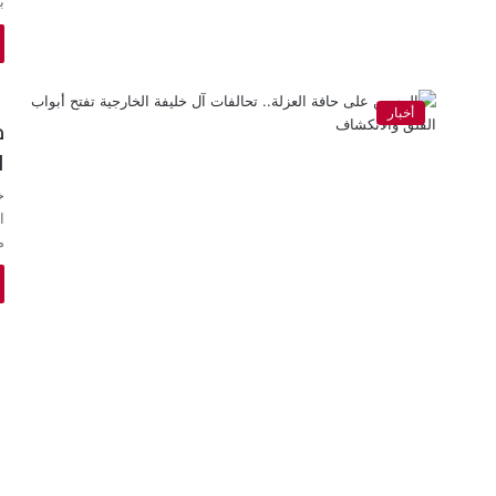
ب
أخبار
م
ا
خ
ا
م