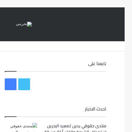
تابعنا على
ت
ف
و
ي
احدث الاخبار
ي
س
ت
ب
منتدى حقوقي يدين تصعيد البحرين
ر
و