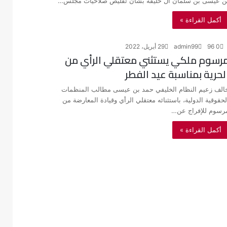
ن عيسى بن سلمان آل خليفة بشأن تقليص صلاحيات مجلس…
أكمل القراءة »
0
96
admin99
29 أبريل، 2022
رسوم ملكي يستثني معتقلي الرأي من
لحرية بمناسبة عيد الفطر
الف زعيم النظام الخليفي حمد بن عيسى مطالب المنظمات
لحقوقية الدولية، باستثنائه معتقلي الرأي وقيادة المعارضة من
رسوم للإفراج عن…
أكمل القراءة »