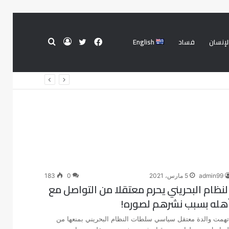
لإنسان
فساد
English
فيسبوك
تويتر
تسجيل
بحث
الدخول
عن
admin99
5 مارس، 2021
0
183
لنظام البحريني يحرم معتقلا من التواصل مع
هله بسبب نشرهم لصوره!
تهمت والدة معتقل سياسي سلطات النظام البحريني بمنعها من