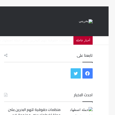
العفو الدولية تدعو لمساءلة البحرين قضائيا بشأن 
أخبار عاجلة
تابعنا على
ف
ت
ي
و
س
احدث الاخبار
ي
ب
ت
منظمات حقوقية تتهم البحرين بشن
و
ر