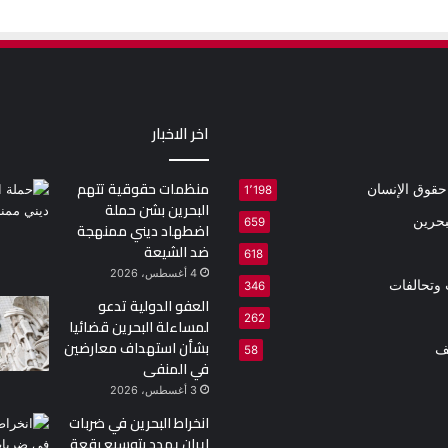
اخر الاخبار
منظمات حقوقية تتهم
 حقوق الإنسان
1٬198
البحرين بشن حملة
بحرين
659
اضطهاد ديني ممنهجة
ضد الشيعة
618
4 أغسطس، 2026
وتحالفات
346
العفو الدولية تدعو
262
لمساءلة البحرين قضائيا
بشأن استهداف معارضين
ف
58
في المنفى
3 أغسطس، 2026
انخراط البحرين في ضربات
إيران يهدد بتوسيع رقعة