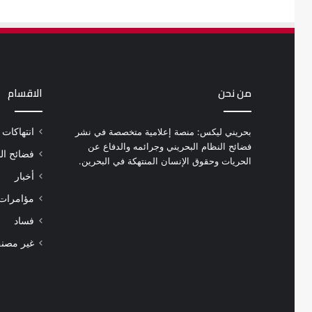
من نحن
الاقسام
بحريني ليكس: منصة إعلامية متخصصة في نشر
انتهاكات
فضائح النظام البحريني وجرائمه والدفاع عن
فضائح ال
الحريات وحقوق الإنسان المنتهكة في البحرين.
أخبار
مؤامرات 
فساد
غير مصن