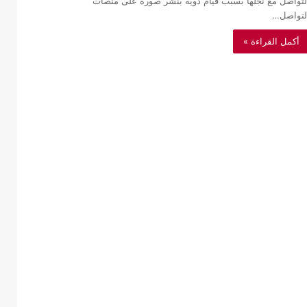
لتواصل مع نجلها بسبب قيام ذويه بنشر صوره على منصات
لتواصل…
أكمل القراءة »