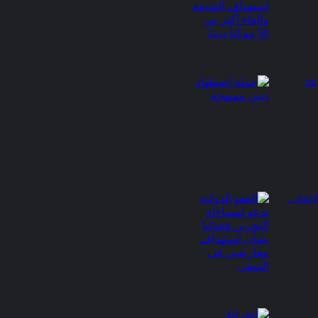
عة
المنفى