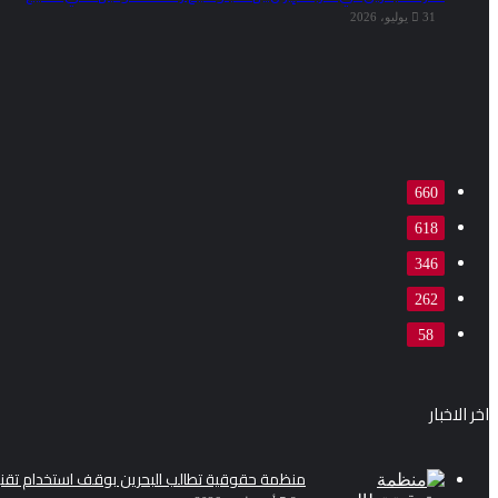
31 يوليو، 2026
660
618
346
262
58
اخر الاخبار
منظمة حقوقية تطالب البحرين بوقف استخدام تقني