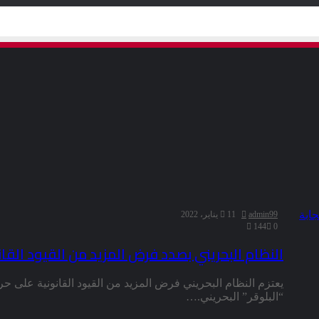
admin99
11 يناير، 2022
144
0
النظام البحريني بصدد فرض المزيد من القيود القان
يعتزم النظام البحريني فرض المزيد من القيود القانونية على حري
“البلوقر” البحريني.…