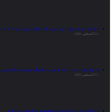
منظمات حقوقية تتهم البحرين بشن حملة اضطهاد ديني ممنهجة ضد الشي
4 أغسطس، 2026
العفو الدولية تدعو لمساءلة البحرين قضائيا بشأن استهداف معارضين في 
3 أغسطس، 2026
انخراط البحرين في ضربات إيران يهدد بتوسيع رقعة المواجهة في الخليج