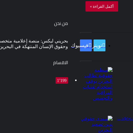
أكمل القراءة »
من نحن
بحريني ليكس: منصة إعلامية متخصصة
تويتر
فيسبوك
وحقوق الإنسان المنتهكة في البحرين
الاقسام
1٬199