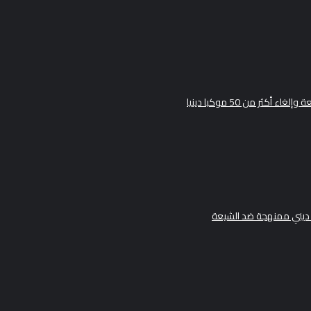
ثر من 50 موكبا دينيا
ديني ممنهجة ضد الشيعة