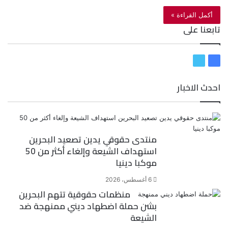
أكمل القراءة »
تابعنا على
ف
ت
ي
و
احدث الاخبار
س
ي
ب
ت
و
ر
ك
منتدى حقوقي يدين تصعيد البحرين
استهداف الشيعة وإلغاء أكثر من 50
موكبا دينيا
6 أغسطس، 2026
منظمات حقوقية تتهم البحرين
بشن حملة اضطهاد ديني ممنهجة ضد
الشيعة