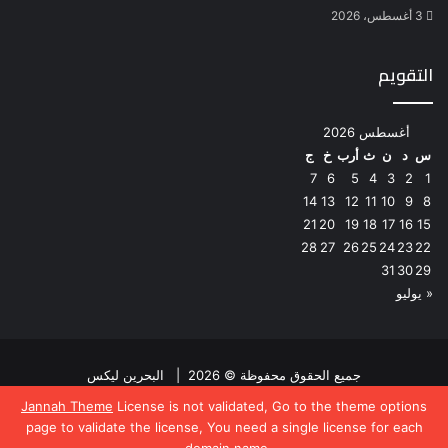
3 أغسطس، 2026
التقويم
أغسطس 2026
س
د
ن
ث
أرب
خ
ج
7
6
5
4
3
2
1
14
13
12
11
10
9
8
21
20
19
18
17
16
15
28
27
26
25
24
23
22
31
30
29
« يوليو
جميع الحقوق محفوظة © 2026 |
البحرين ليكس
Jannah Theme
License is not validated, Go to the theme options
فيسبوك
تويتر
page to validate the license, You need a single license for each