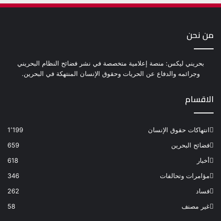
من نحن
بحريني ليكس: منصة إعلامية متخصصة في نشر فضائح النظام البحريني
وجرائمه والدفاع عن الحريات وحقوق الإنسان المنتهكة في البحرين.
الاقسام
انتهاكات حقوق الإنسان
1٬199
فضائح البحرين
659
أخبار
618
مؤامرات وتحالفات
346
فساد
262
غير مصنف
58