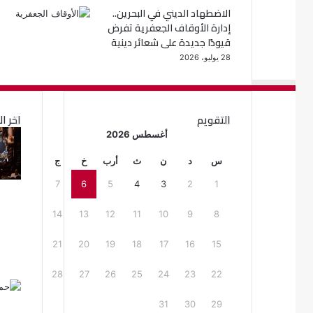
الاضطهاد الديني في البحرين..
إدارة الأوقاف الجعفرية تفرض
قيودًا جديدة على شعائر دينية
28 يوليو، 2026
التقويم
اخر ال
أغسطس 2026
س
د
ن
ث
أرب
خ
ج
7
6
5
4
3
2
1
14
13
12
11
10
9
8
21
20
19
18
17
16
15
28
27
26
25
24
23
22
31
30
29