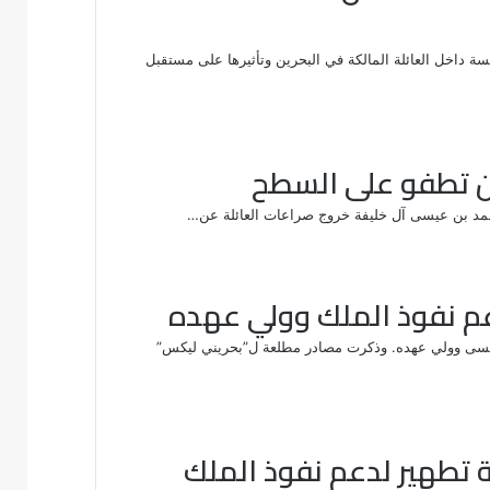
داخل العائلة المالكة في البحرين وتأثيرها على مستقبل
ين تطفو على السطح
ك حمد بن عيسى آل خليفة خروج صراعات العائلة عن…
عم نفوذ الملك وولي عهده
يسى وولي عهده. وذكرت مصادر مطلعة ل”بحريني ليكس”
تطهير لدعم نفوذ الملك