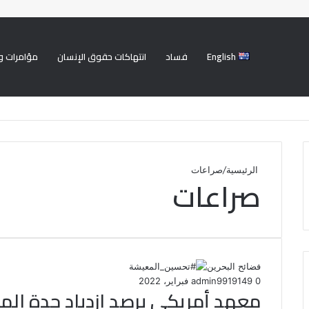
English
فساد
انتهاكات حقوق الإنسان
مؤامرات و
الرئيسية
/
صراعات
صراعات
فضائح البحرين
0
149
19 فبراير، 2022
admin99
معهد أمريكي يرصد ازدياد حدة المن