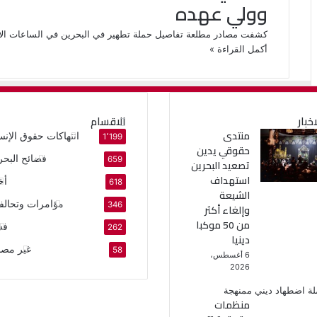
وولي عهده
كشفت مصادر مطلعة تفاصيل حملة تطهير في البحرين في الساعات الأ
أكمل القراءة »
اخبار
الاقسام
منتدى
انتهاكات حقوق الإنس
1٬199
حقوقي يدين
فضائح البحر
659
تصعيد البحرين
استهداف
أخ
618
الشيعة
مؤامرات وتحالف
346
وإلغاء أكثر
من 50 موكبا
فس
262
دينيا
غير مص
58
6 أغسطس،
2026
منظمات