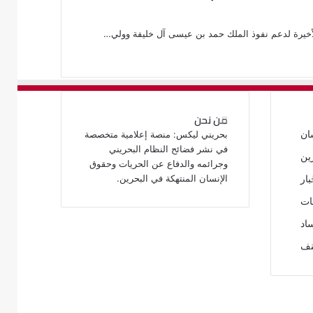
خيرة لدعم نفوذ الملك حمد بن عيسى آل خليفة وولي…
من نحن
ان
بحريني ليكس: منصة إعلامية متخصصة
في نشر فضائح النظام البحريني
ين
وجرائمه والدفاع عن الحريات وحقوق
الإنسان المنتهكة في البحرين.
بار
ات
اد
نف