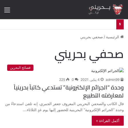
الق
الرئيسية
/
صحفي بحريني
صحفي بحريني
فضائح البحرين
admin99
4 يناير، 2021
0
225
وحدة “الجرائم الإلكترونية” تستدعي كاتباً بحرينياً
لمعارضته التطبيع
قال الكاتب والصحفي البحريني المعروف جعفر الجمري، إنه تلقى استدعاءً من
وحدة “الجرائم الإلكترونية” البحرينية للحضور إليها يوم غدٍ الثلاثاء.…
أكمل القراءة »