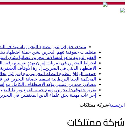
أخبار
فضائح البحرين
مؤامرات وتحالفات
انتهاك
أخبار عاجلة
منتدى حقوقي يدين تصعيد البحرين استهداف الشيعة وإلغاء 
منظمات حقوقية تتهم البحرين بشن حملة اضطهاد دين
العفو الدولية تدعو لمساءلة البحرين قضائيا بشأن ا
انخراط البحرين في ضربات إيران يهدد بتوسيع رقعة ال
الاضطهاد الديني في البحرين.. إدارة الأوقاف الجعفرية
جمعية الوفاق: تطبيع النظام البحريني مع إسرائيل يخال
المحكمة العليا البريطانية تسقط حصانة البحرين في 
مصادر: حمد بن عيسى يؤكد الاصطفاف الكامل مع إسرا
تقرير حقوقي: البحرين توسع حملة القمع وتربط التعبير
إجراءات مهينة بحق علماء الدين المعتقلين في البحرين
الرئيسية
/
شركة ممتلكات
شركة ممتلكات