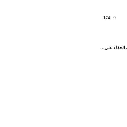
174
0
ي الخفاء على…