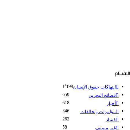
لاقسام
1٬199
انتهاكات حقوق الإنسان
659
فضائح البحرين
618
أخبار
346
مؤامرات وتحالفات
262
فساد
58
غير مصنف