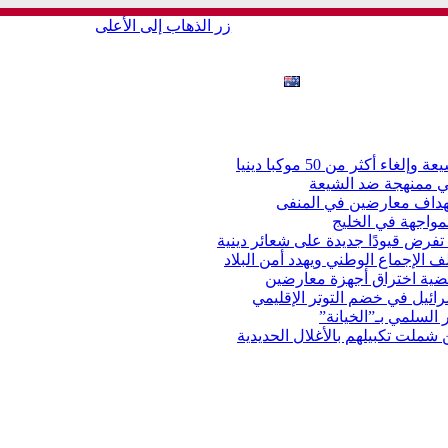
زر الذهاب إلى الأعلى
ات حقوق الإنسان
فساد
English
أكثر من 50 موكبا دينيا
ي ممنهجة ضد الشيعة
ستهداف معارضين في المنفى
مواجهة في الخليج
 تفرض قيودًا جديدة على شعائر دينية
ف الإجماع الوطني ويهدد أمن البلاد
قضية اختراق أجهزة معارضين
ئيل في خضم التوتر الإقليمي
 السلمي بـ”الخيانة”
 شملت تكبيلهم بالأغلال الحديدية