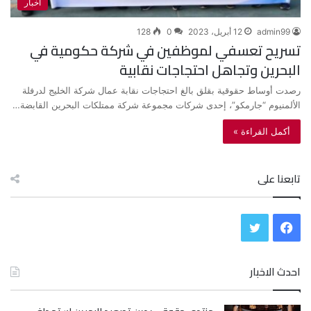
أخبار
admin99
12 أبريل، 2023
0
128
تسريح تعسفي لموظفين في شركة حكومية في
البحرين وتجاهل احتجاجات نقابية
رصدت أوساط حقوقية بقلق بالغ احتجاجات نقابة عمال شركة الخليج لدرفلة
الألمنيوم “جارمكو”، إحدى شركات مجموعة شركة ممتلكات البحرين القابضة…
أكمل القراءة »
تابعنا على
ف
ت
ي
و
احدث الاخبار
س
ي
ب
ت