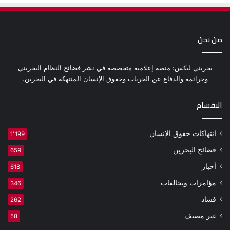
من نحن
بحريني ليكس: منصة إعلامية متخصصة في نشر فضائح النظام البحريني
وجرائمه والدفاع عن الحريات وحقوق الإنسان المنتهكة في البحرين.
الاقسام
انتهاكات حقوق الإنسان
1٬199
فضائح البحرين
659
أخبار
618
مؤامرات وتحالفات
346
فساد
262
غير مصنف
58