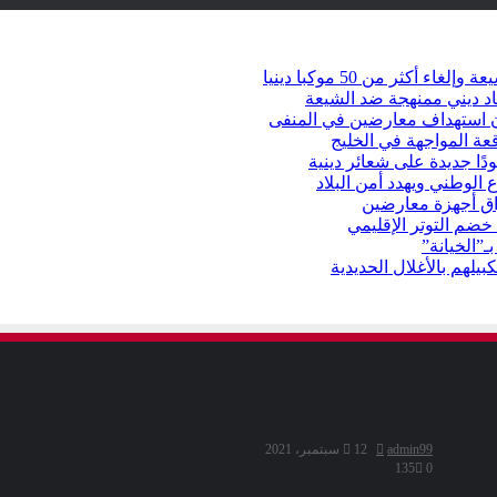
كثر من 50 موكبا دينيا
د ديني ممنهجة ضد الشيعة
شأن استهداف معارضين في المنفى
عة المواجهة في الخليج
دًا جديدة على شعائر دينية
 الوطني ويهدد أمن البلاد
راق أجهزة معارضين
ضم التوتر الإقليمي
ـ”الخيانة”
يلهم بالأغلال الحديدية
admin99
12 سبتمبر، 2021
135
0