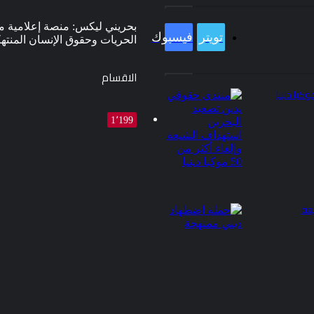
بحريني ليكس: منصة إعلامية م
تويتر
فيسبوك
الحريات وحقوق الإنسان المنته
الاقسام
1٬199
عة