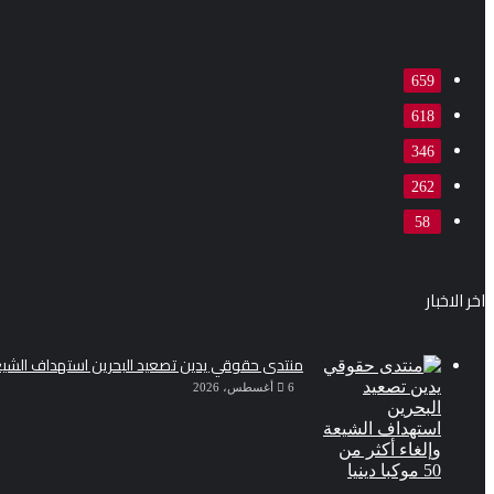
659
618
346
262
58
اخر الاخبار
منتدى حقوقي يدين تصعيد البحرين استهداف الشيعة وإلغاء أك
6 أغسطس، 2026