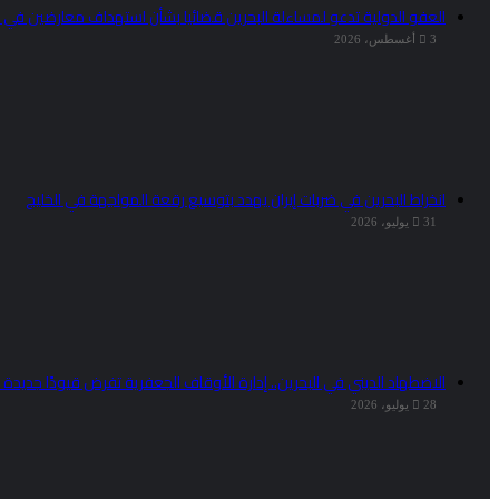
العفو الدولية تدعو لمساءلة البحرين قضائيا بشأن استهداف معارضين في 
3 أغسطس، 2026
انخراط البحرين في ضربات إيران يهدد بتوسيع رقعة المواجهة في الخليج
31 يوليو، 2026
الاضطهاد الديني في البحرين.. إدارة الأوقاف الجعفرية تفرض قيودًا جديدة 
28 يوليو، 2026