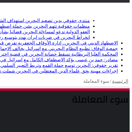
أخبار عاجلة
تويتر
فيسبوك
منتدى حقوقي يدين تصعيد البحرين استهداف الشيعة وإلغاء أ
منظمات حقوقية تتهم البحرين بشن حملة اضطها
العفو الدولية تدعو لمساءلة البحرين قضائيا ب
انخراط البحرين في ضربات إيران يهدد بتوسيع رق
الاضطهاد الديني في البحرين.. إدارة الأوقاف الجعفرية تفرض قيو
جمعية الوفاق: تطبيع النظام البحريني مع إسرائيل يخالف الإجماع
المحكمة العليا البريطانية تسقط حصانة البحرين في قضية اخت
مصادر: حمد بن عيسى يؤكد الاصطفاف الكامل مع إسرائيل في خ
تقرير حقوقي: البحرين توسع حملة القمع وتربط التعبير السلمي ب
إجراءات مهينة بحق علماء الدين المعتقلين في البحرين شملت تكب
الرئيسية
/
سوء المعاملة
سوء المعاملة