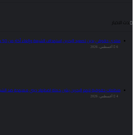
احدث الاخبار
منتدى حقوقي يدين تصعيد البحرين استهداف الشيعة وإلغاء أكثر من 50 موكبا دينيا
6 أغسطس، 2026
منظمات حقوقية تتهم البحرين بشن حملة اضطهاد ديني ممنهجة ضد الشي
4 أغسطس، 2026