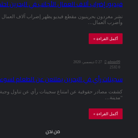
فيديو: إضراب آلاف العمال الأجانب في البحرين اح
نشر مغردون بحرينيون مقطع فيديو يظهر إضراب آلاف العمال ا
وأضرب العمال…
أكمل القراءة »
admin99
27 ديسمبر، 2020
253
0
سجينات رأي في البحرين يمتنعن عن الطعام لسوء ا
كشفت مصادر حقوقية عن امتناع سجينات رأي عن تناول وجبة 
“مدينة…
أكمل القراءة »
من نحن