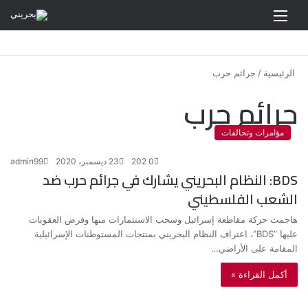
القائمة
الرئيسية
/
جرائم حرب
جرائم حرب
مؤامرات وتحالفات
0
202
23 ديسمبر، 2020
admin99
BDS: النظام البحريني يشارك في جرائم حرب ضد
الشعب الفلسطيني
هاجمت حركة مقاطعة إسرائيل وسحب الاستثمارات منها وفرض العقوبات
عليها “BDS”، اعتراف النظام البحريني بمنتجات المستوطنات الإسرائيلية
المقامة على الأراضي…
أكمل القراءة »