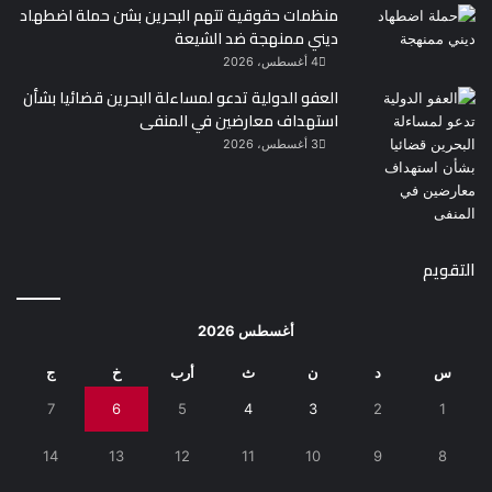
منظمات حقوقية تتهم البحرين بشن حملة اضطهاد
ديني ممنهجة ضد الشيعة
4 أغسطس، 2026
العفو الدولية تدعو لمساءلة البحرين قضائيا بشأن
استهداف معارضين في المنفى
3 أغسطس، 2026
التقويم
أغسطس 2026
س
د
ن
ث
أرب
خ
ج
7
6
5
4
3
2
1
14
13
12
11
10
9
8