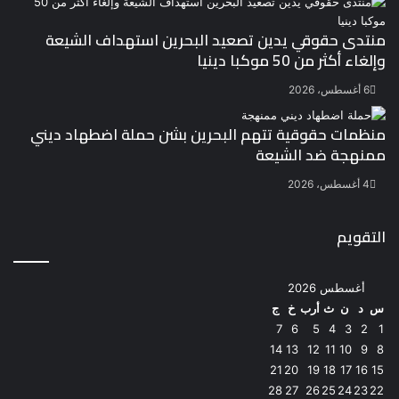
منتدى حقوقي يدين تصعيد البحرين استهداف الشيعة
وإلغاء أكثر من 50 موكبا دينيا
6 أغسطس، 2026
منظمات حقوقية تتهم البحرين بشن حملة اضطهاد ديني
ممنهجة ضد الشيعة
4 أغسطس، 2026
التقويم
أغسطس 2026
س
د
ن
ث
أرب
خ
ج
7
6
5
4
3
2
1
14
13
12
11
10
9
8
21
20
19
18
17
16
15
28
27
26
25
24
23
22