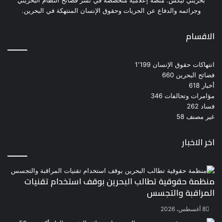
بحريني ليكس: منصة إعلامية متخصصة في نشر فضائح النظام البحريني
وجرائمه والدفاع عن الحريات وحقوق الإنسان المنتهكة في البحرين.
الاقسام
انتهاكات حقوق الإنسان
1٬199
فضائح البحرين
660
أخبار
618
مؤامرات وتحالفات
346
فساد
262
غير مصنف
58
اخر الاخبار
منظمة حقوقية تطالب البحرين بوقف استخدام تقنيات
المراقبة والتجسس
8 أغسطس، 2026