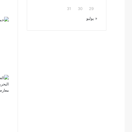
31
30
29
« يوليو