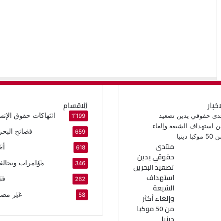
اخبار
الاقسام
انتهاكات حقوق الإنس
1٬199
فضائح البحر
659
منتدى
أخ
618
حقوقي يدين
مؤامرات وتحالف
346
تصعيد البحرين
استهداف
فس
262
الشيعة
غير مص
58
وإلغاء أكثر
من 50 موكبا
دينيا