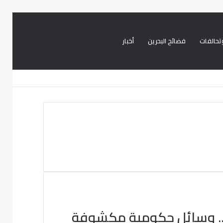
تحالفات
فضائح البحرين
أخبار
بحث
تسجيل
تويتر
فيسبوك
عن
الدخول
ن.. وسائل حكومية مكشوفة