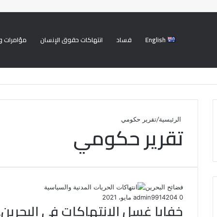
English
فساد
انتهاكات حقوق الإنسان
مؤامرات و
الرئيسية
/
تقرير حكومي
تقرير حكومي
فضائح البحرين
0
204
14 مايو، 2021
admin99
خفايا غسل الانتهاكات في البحري