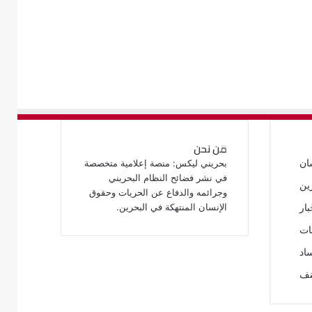
من نحن
ان
بحريني ليكس: منصة إعلامية متخصصة
في نشر فضائح النظام البحريني
ين
وجرائمه والدفاع عن الحريات وحقوق
الإنسان المنتهكة في البحرين.
بار
ات
اد
نف