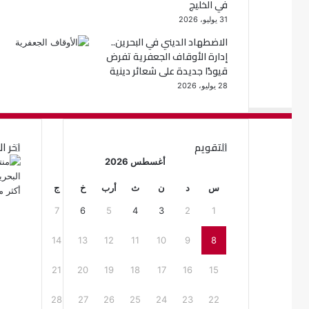
في الخليج
31 يوليو، 2026
الاضطهاد الديني في البحرين..
إدارة الأوقاف الجعفرية تفرض
قيودًا جديدة على شعائر دينية
28 يوليو، 2026
التقويم
اخر ال
أغسطس 2026
س
د
ن
ث
أرب
خ
ج
7
6
5
4
3
2
1
14
13
12
11
10
9
8
21
20
19
18
17
16
15
28
27
26
25
24
23
22