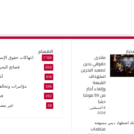
اخبار
الاقسام
منتدى
انتهاكات حقوق الإنس
1٬199
حقوقي يدين
فضائح البحر
659
تصعيد البحرين
استهداف
أخ
618
الشيعة
مؤامرات وتحالف
346
وإلغاء أكثر
من 50 موكبا
فس
262
دينيا
غير مص
58
6 أغسطس،
2026
منظمات