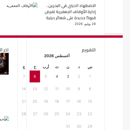
الاضطهاد الديني في البحرين..
إدارة الأوقاف الجعفرية تفرض
قيودًا جديدة على شعائر دينية
28 يوليو، 2026
التقويم
اخر ال
أغسطس 2026
س
د
ن
ث
أرب
خ
ج
7
6
5
4
3
2
1
14
13
12
11
10
9
8
21
20
19
18
17
16
15
28
27
26
25
24
23
22
31
30
29