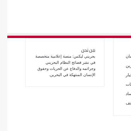
من نحن
ان
بحريني ليكس: منصة إعلامية متخصصة
في نشر فضائح النظام البحريني
ين
وجرائمه والدفاع عن الحريات وحقوق
الإنسان المنتهكة في البحرين.
بار
ات
اد
نف