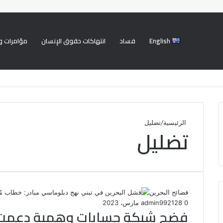
English
فساد
انتهاكات حقوق الإنسان
مؤامرات و
الرئيسية
/
تضليل
تضليل
فضائح البحرين
0
128
2 مارس، 2023
admin99
فضح شبكة حسابات وهمية دعمت روا