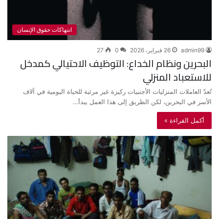
انتهاكات حقوق الإنسان
admin99
26 فبراير، 2026
0
27
البحرين ونظام الخداع: التوظيف الاحتيالي كمدخل
للاستعباد المنزلي
تُعدّ العاملات المنزليات الأجنبيات ركيزة غير مرئية للحياة اليومية في آلاف
الأسر في البحرين، لكن الطريق إلى هذا العمل يبدأ…
أكمل القراءة »