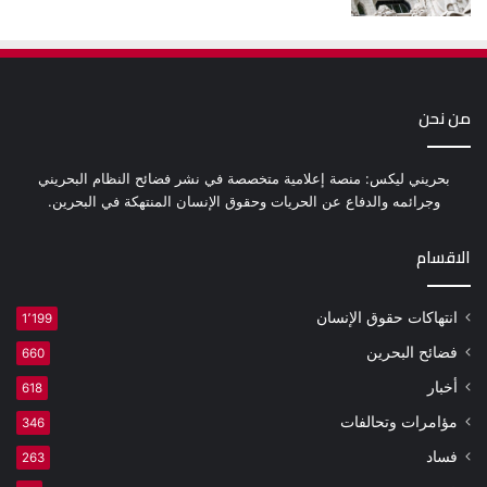
من نحن
بحريني ليكس: منصة إعلامية متخصصة في نشر فضائح النظام البحريني
وجرائمه والدفاع عن الحريات وحقوق الإنسان المنتهكة في البحرين.
الاقسام
انتهاكات حقوق الإنسان
1٬199
فضائح البحرين
660
أخبار
618
مؤامرات وتحالفات
346
فساد
263