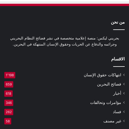
من نحن
بحريني ليكس: منصة إعلامية متخصصة في نشر فضائح النظام البحريني
وجرائمه والدفاع عن الحريات وحقوق الإنسان المنتهكة في البحرين.
الاقسام
انتهاكات حقوق الإنسان
1٬198
فضائح البحرين
659
أخبار
618
مؤامرات وتحالفات
346
فساد
262
غير مصنف
58