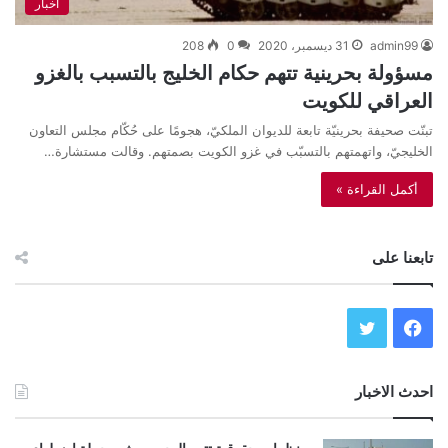
أخبار
admin99
31 ديسمبر، 2020
0
208
مسؤولة بحرينية تتهم حكام الخليج بالتسبب بالغزو
العراقي للكويت
تبنّت صحيفة بحرينيّة تابعة للديوان الملكيّ، هجومًا على حُكّام مجلس التعاون
الخليجيّ، واتهمتهم بالتسبّب في غزو الكويت بصمتهم. وقالت مستشارة…
أكمل القراءة »
تابعنا على
ف
ت
ي
و
احدث الاخبار
س
ي
ب
ت