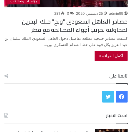
مؤامرات وتحالفات
admin99
25 ديسمبر، 2020
0
281
مصادر: العاهل السعودي “وبخ” ملك البحرين
لمحاولته تخريب أجواء المصالحة مع قطر
كشفت مصادر خليجية مطلعة تفاصيل دخول العاهل السعودي الملك سلمان بن
عبد العزيز بكل قوة على خط الصدام العسكري بين…
أكمل القراءة »
تابعنا على
ف
ت
ي
و
احدث الاخبار
س
ي
ب
ت