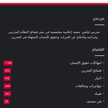
من نحن
بحريني ليكس: منصة إعلامية متخصصة في نشر فضائح النظام البحريني
وجرائمه والدفاع عن الحريات وحقوق الإنسان المنتهكة في البحرين.
الاقسام
انتهاكات حقوق الإنسان
1٬199
فضائح البحرين
659
أخبار
618
مؤامرات وتحالفات
346
فساد
262
غير مصنف
58