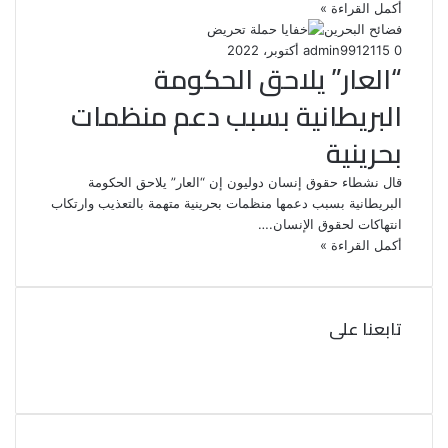
أكمل القراءة »
فضائح البحرين
0
115
12 أكتوبر، 2022
admin99
“العار” يلاحق الحكومة
البريطانية بسبب دعم منظمات
بحرينية
قال نشطاء حقوق إنسان دوليون إن “العار” يلاحق الحكومة
البريطانية بسبب دعمها منظمات بحرينية متهمة بالتعذيب وارتكاب
انتهاكات لحقوق الإنسان.…
أكمل القراءة »
تابعنا على
ف
ي
ت
و
س
ب
ي
ت
و