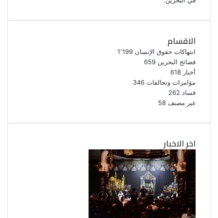
في البحرين.
الاقسام
انتهاكات حقوق الإنسان
1٬199
فضائح البحرين
659
أخبار
618
مؤامرات وتحالفات
346
فساد
262
غير مصنف
58
اخر الاخبار