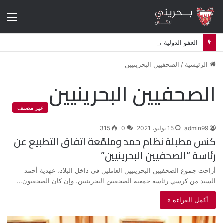
الق
العفو الدولية تدعو لمساءلة البحرين قضائيا بشأن استهداف معارضين في المنفى
الرئيسية
/
الصحفيين البحرينيين
الصحفيين البحرينيين
غير مصنف
admin99
15 يوليو، 2021
0
315
كنس مطبلة نظام حمد وملمّعة اتفاق التطبيع عن
رئاسة “الصحفيين البحرينيين”
أزاحت جموع الصحفيين البحرينيين العاملين في داخل البلاد، عهدية أحمد
السيد من كرسي رئاسة جمعية الصحفيين البحرينيين. وإن كان الصحفيون…
أكمل القراءة »