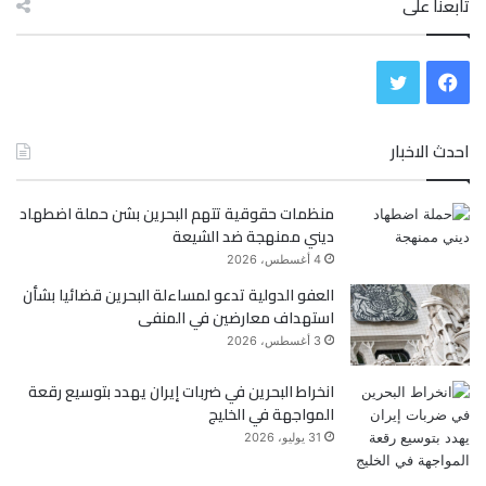
تابعنا على
ف
ت
ي
و
احدث الاخبار
س
ي
منظمات حقوقية تتهم البحرين بشن حملة اضطهاد
ب
ت
ديني ممنهجة ضد الشيعة
و
ر
4 أغسطس، 2026
العفو الدولية تدعو لمساءلة البحرين قضائيا بشأن
ك
استهداف معارضين في المنفى
3 أغسطس، 2026
انخراط البحرين في ضربات إيران يهدد بتوسيع رقعة
المواجهة في الخليج
31 يوليو، 2026