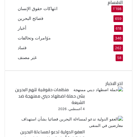
الاقسام
انتهاكات حقوق الإنسان
1٬198
فضائح البحرين
659
أخبار
618
مؤامرات وتحالفات
346
فساد
262
غير مصنف
58
اخر الاخبار
منظمات حقوقية تتهم البحرين
بشن حملة اضطهاد ديني ممنهجة ضد
الشيعة
4 أغسطس، 2026
العفو الدولية تدعو لمساءلة البحرين