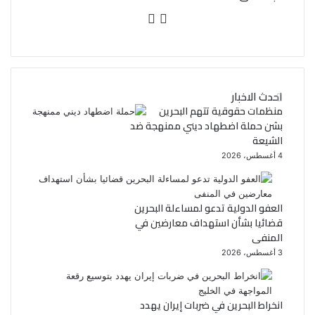
ف
ت
ي
و
س
ي
احدث الاخبار
ب
ت
منظمات حقوقية تتهم البحرين
بشن حملة اضطهاد ديني ممنهجة ضد
و
ر
الشيعة
4 أغسطس، 2026
ك
العفو الدولية تدعو لمساءلة البحرين
قضائيا بشأن استهداف معارضين في
المنفى
3 أغسطس، 2026
انخراط البحرين في ضربات إيران يهدد