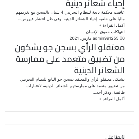
إحياء شعائر دينية
عاقبت محكمة تابعة للنظام البحريني 4 شبان بالسجن مع تغريمهم
ماليا على خلفية إحياء الشعائر الدينية. وفي ظل انتشار فيروس…
أكمل القراءة »
انتهاكات حقوق الإنسان
0
255
1 مارس، 2021
admin99
معتقلو الرأي بسجن جو يشكون
من تضييق متعمد على ممارسة
الشعائر الدينية
يشتكى معتقلو الرأي والمعتقد بسجن جو التابع للنظام البحريني
من تضييق متعمد على ممارستهم للشعائر الدينية، لاعتبارات
طائفية. وذكر أحد…
أكمل القراءة »
تابعنا على