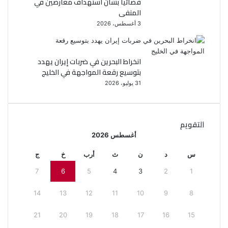
قضائيا بشأن استهداف معارضين في
المنفى
3 أغسطس، 2026
انخراط البحرين في ضربات إيران يهدد
بتوسيع رقعة المواجهة في الخليج
31 يوليو، 2026
التقويم
أغسطس 2026
س
د
ن
ث
أرب
خ
ج
7
6
5
4
3
2
1
14
13
12
11
10
9
8
21
20
19
18
17
16
15