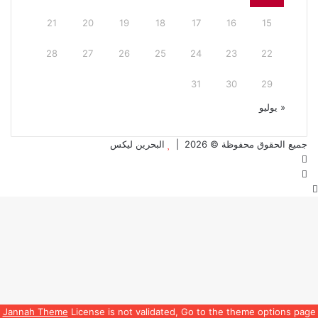
21
20
19
18
17
16
15
28
27
26
25
24
23
22
31
30
29
« يوليو
جميع الحقوق محفوظة © 2026 |
البحرين ليكس
فيسبوك
تويتر
زر
الذهاب
إلى
الأعلى
Jannah Theme
License is not validated, Go to the theme options page