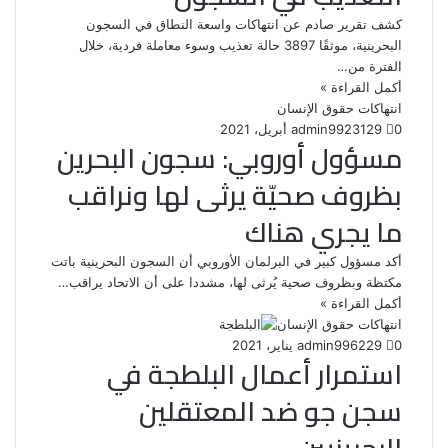
كشف تقرير صادم عن انتهاكات واسعة النطاق في السجون
البحرينية، موثقًا 3897 حالة تعذيب وسوء معاملة فردية، خلال
الفترة من…
أكمل القراءة »
انتهاكات حقوق الإنسان
0
129
23 أبريل، 2021
admin99
مسؤول أوروبي: سجون البحرين
بظروف صحيّة يرثى لها ونراقب
ما يجري هناك
أكد مسؤول كبير في البرلمان الأوروبي أن السجون البحرينية باتت
مكتظة وبظروف صحية يُرثى لها، مشددا على أن الاتحاد يراقب…
أكمل القراءة »
انتهاكات حقوق الإنسان
0
229
6 يناير، 2021
admin99
استمرار أعمال البلطجة في
سجن جو ضد المعتقلين