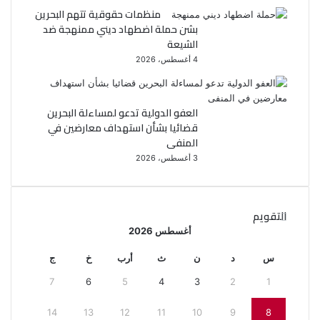
منظمات حقوقية تتهم البحرين
بشن حملة اضطهاد ديني ممنهجة ضد
الشيعة
4 أغسطس، 2026
العفو الدولية تدعو لمساءلة البحرين
قضائيا بشأن استهداف معارضين في
المنفى
3 أغسطس، 2026
التقويم
أغسطس 2026
س
د
ن
ث
أرب
خ
ج
7
6
5
4
3
2
1
14
13
12
11
10
9
8