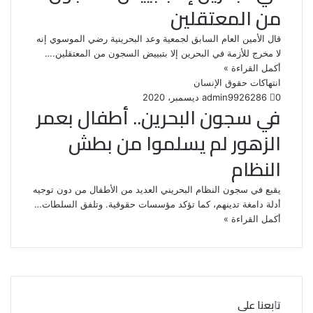
من المعتقلين
قال الأمين العام السابق لجمعية وعد البحرينية رضي الموسوي إنه
لا مخرج للأزمة في البحرين إلا بتبييض السجون من المعتقلين.…
أكمل القراءة »
انتهاكات حقوق الإنسان
0
286
26 ديسمبر، 2020
admin99
في سجون البحرين.. أطفال بعمر
الزهور لم يسلموا من بطش
النظام
يقبع في سجون النظام البحريني العديد من الأطفال من دون توجيه
أدلة دامغة تدينهم، كما تؤكد مؤسسات حقوقية. وتلفق السلطات…
أكمل القراءة »
تابعنا على