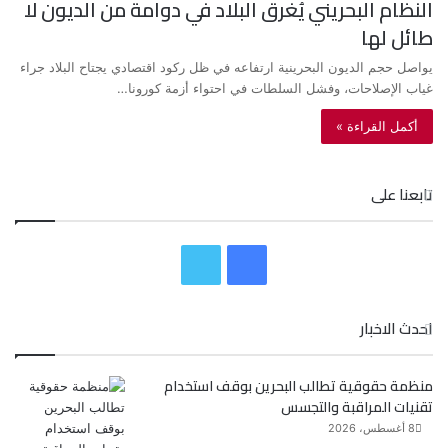
النظام البحريني يُغرق البلاد في دوامة من الديون لا
طائل لها
يواصل حجم الديون البحرينية ارتفاعه في ظل ركود اقتصادي يجتاح البلاد جراء
غياب الإصلاحات، وفشل السلطات في احتواء أزمة كورونا…
أكمل القراءة »
تابعنا على
ف
ت
ي
و
احدث الاخبار
س
ي
منظمة حقوقية تطالب البحرين بوقف استخدام
ب
ت
تقنيات المراقبة والتجسس
و
ر
8 أغسطس، 2026