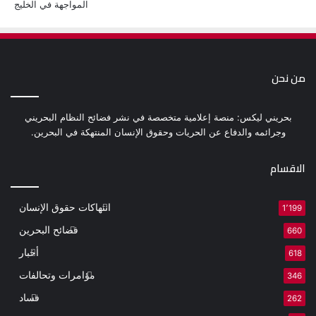
من نحن
بحريني ليكس: منصة إعلامية متخصصة في نشر فضائح النظام البحريني
وجرائمه والدفاع عن الحريات وحقوق الإنسان المنتهكة في البحرين.
الاقسام
انتهاكات حقوق الإنسان
1٬199
فضائح البحرين
660
أخبار
618
مؤامرات وتحالفات
346
فساد
262