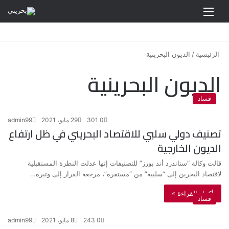
القائمة
الرئيسية
/
الديون البحرينية
الديون البحرينية
فساد
0
301
29 مايو، 2021
admin99
تصنيف دولي سلبي للاقتصاد البحريني في ظل ارتفاع
الديون الخارجية
قالت وكالة “ستاندرد أند بورز” للتصنيفات إنها عدلت النظرة المستقبلية
لاقتصاد البحرين إلى “سلبية” من “مستقرة”، مرجعة القرار إلى وتيرة…
أكمل القراءة »
فساد
0
243
8 مايو، 2021
admin99