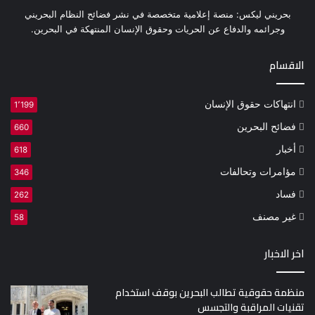
بحريني ليكس: منصة إعلامية متخصصة في نشر فضائح النظام البحريني
وجرائمه والدفاع عن الحريات وحقوق الإنسان المنتهكة في البحرين.
الاقسام
انتهاكات حقوق الإنسان
1٬199
فضائح البحرين
660
أخبار
618
مؤامرات وتحالفات
346
فساد
262
غير مصنف
58
اخر الاخبار
منظمة حقوقية تطالب البحرين بوقف استخدام
تقنيات المراقبة والتجسس