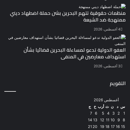
منظمات حقوقية تتهم البحرين بشن حملة اضطهاد ديني
ممنهجة ضد الشيعة
4 أغسطس، 2026
العفو الدولية تدعو لمساءلة البحرين قضائيا بشأن
استهداف معارضين في المنفى
3 أغسطس، 2026
التقويم
أغسطس 2026
س
د
ن
ث
أرب
خ
ج
7
6
5
4
3
2
1
14
13
12
11
10
9
8
21
20
19
18
17
16
15