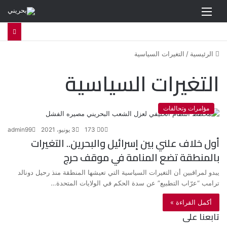
القائمة
الرئيسية
/
التغيرات السياسية
التغيرات السياسية
مؤامرات وتحالفات
0
173
3 يونيو، 2021
admin99
أول خلاف علني بين إسرائيل والبحرين.. التغيرات
بالمنطقة تضع المنامة في موقف حرج
يبدو لمراقبين أن التغيرات السياسية التي تعيشها المنطقة منذ رحيل دونالد
ترامب “عرّاب التطبيع” عن سدة الحكم في الولايات المتحدة…
أكمل القراءة »
تابعنا على