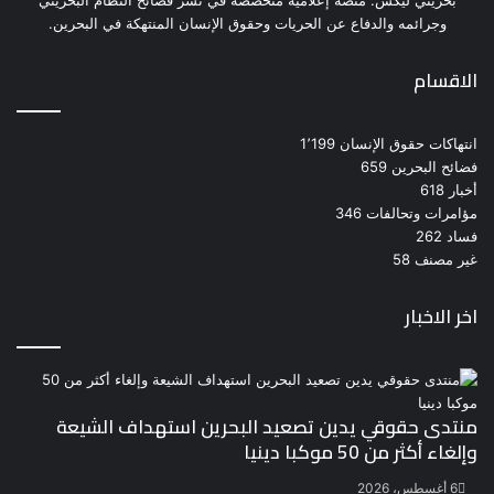
بحريني ليكس: منصة إعلامية متخصصة في نشر فضائح النظام البحريني
وجرائمه والدفاع عن الحريات وحقوق الإنسان المنتهكة في البحرين.
الاقسام
انتهاكات حقوق الإنسان
1٬199
فضائح البحرين
659
أخبار
618
مؤامرات وتحالفات
346
فساد
262
غير مصنف
58
اخر الاخبار
منتدى حقوقي يدين تصعيد البحرين استهداف الشيعة
وإلغاء أكثر من 50 موكبا دينيا
6 أغسطس، 2026