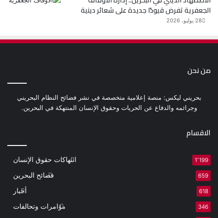
الاضطهاد الديني في البحرين.. إدارة الأوقاف
الجعفرية تفرض قيودًا جديدة على شعائر دينية
28 يوليو، 2026
من نحن
بحريني ليكس: منصة إعلامية متخصصة في نشر فضائح النظام البحريني
وجرائمه والدفاع عن الحريات وحقوق الإنسان المنتهكة في البحرين.
الاقسام
انتهاكات حقوق الإنسان
1٬199
فضائح البحرين
659
أخبار
618
مؤامرات وتحالفات
346