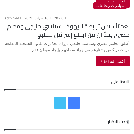
أكمل القراءة »
مؤامرات وتحالفات
0
202
16 فبراير، 2021
admin99
بعد تأسيس “رابطة لليهود”.. سياسي خليجي ومحام
مصري يحذّران من ابتلاع إسرائيل للخليج
أطلق محامي مصري وسياسي خليجي بارزان تحذيرات للدول الخليجية المطبعة
من خطر كامن ينتظرهم من جراء سماحهم بإيجاد موطئ قدم…
أكمل القراءة »
تابعنا على
ف
ت
ي
و
احدث الاخبار
س
ي