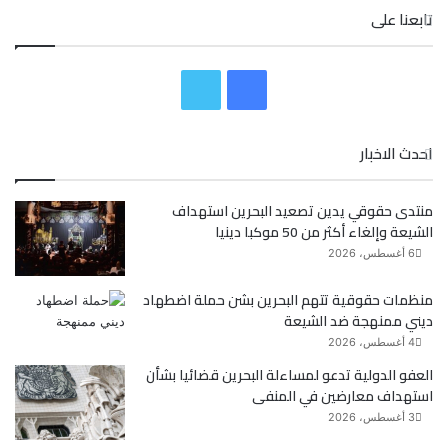
تابعنا على
ف
ت
ي
و
احدث الاخبار
س
ي
منتدى حقوقي يدين تصعيد البحرين استهداف
ب
ت
الشيعة وإلغاء أكثر من 50 موكبا دينيا
و
ر
6 أغسطس، 2026
ك
منظمات حقوقية تتهم البحرين بشن حملة اضطهاد
ديني ممنهجة ضد الشيعة
4 أغسطس، 2026
العفو الدولية تدعو لمساءلة البحرين قضائيا بشأن
استهداف معارضين في المنفى
3 أغسطس، 2026