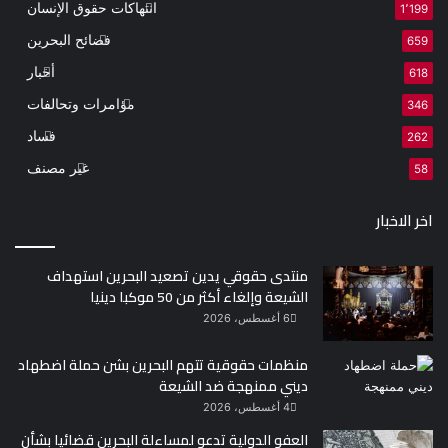
انتهاكات حقوق الإنسان
1٬199
فضائح البحرين
659
أخبار
618
مؤامرات وتحالفات
346
فساد
262
غير مصنف
58
اخر الاخبار
منتدى حقوقي يدين تصعيد البحرين استهداف
الشيعة وإلغاء أكثر من 50 موكبا دينيا
6 أغسطس، 2026
منظمات حقوقية تتهم البحرين بشن حملة اضطهاد
ديني ممنهجة ضد الشيعة
4 أغسطس، 2026
العفو الدولية تدعو لمساءلة البحرين قضائيا بشأن