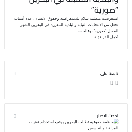
“صورية”
استعرضت منظمة سلام للديمقراطية وحقوق الانسان، عدة أسباب
تجعل من الانتخابات النيابة والبلدية المقررة في البحرين الشهر
المقبل “صورية”. وقالت…
أكمل القراءة »
تابعنا على
ف
ت
ي
و
س
ي
احدث الاخبار
ب
ت
و
ر