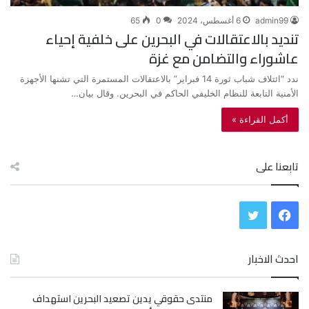
admin99
6 أغسطس، 2024
0
65
تنديد بالاعتقالات في البحرين على خلفية إحياء
عاشوراء والتضامن مع غزة
ندد “ائتلاف شباب ثورة 14 فبراير” بالاعتقالات المستمرة التي تشنها الأجهزة
الأمنية التابعة للنظام الخليفي الحاكم في البحرين. وقال بيان…
أكمل القراءة »
تابعنا على
ف
ت
ي
و
احدث الاخبار
س
ي
منتدى حقوقي يدين تصعيد البحرين استهداف
ب
ت