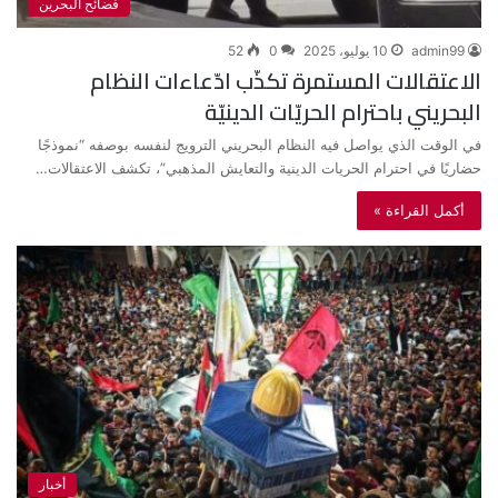
فضائح البحرين
admin99
10 يوليو، 2025
0
52
الاعتقالات المستمرة تكذّب ادّعاءات النظام
البحريني باحترام الحريّات الدينيّة
في الوقت الذي يواصل فيه النظام البحريني الترويج لنفسه بوصفه “نموذجًا
حضاريًا في احترام الحريات الدينية والتعايش المذهبي”، تكشف الاعتقالات…
أكمل القراءة »
أخبار