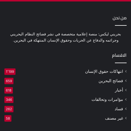
من نحن
بحريني ليكس: منصة إعلامية متخصصة في نشر فضائح النظام البحريني
وجرائمه والدفاع عن الحريات وحقوق الإنسان المنتهكة في البحرين.
الاقسام
انتهاكات حقوق الإنسان
1٬199
فضائح البحرين
659
أخبار
618
مؤامرات وتحالفات
346
فساد
262
غير مصنف
58