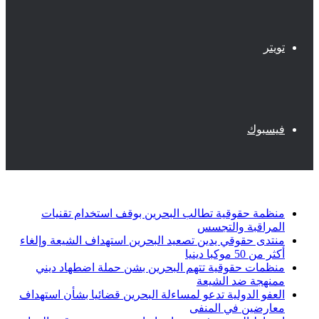
تويتر
فيسبوك
أخبار عاجلة
منظمة حقوقية تطالب البحرين بوقف استخدام تقنيات
المراقبة والتجسس
منتدى حقوقي يدين تصعيد البحرين استهداف الشيعة وإلغاء
أكثر من 50 موكبا دينيا
منظمات حقوقية تتهم البحرين بشن حملة اضطهاد ديني
ممنهجة ضد الشيعة
العفو الدولية تدعو لمساءلة البحرين قضائيا بشأن استهداف
معارضين في المنفى