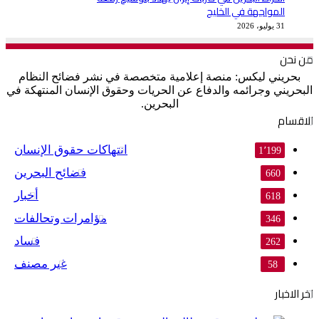
المواجهة في الخليج
31 يوليو، 2026
من نحن
بحريني ليكس: منصة إعلامية متخصصة في نشر فضائح النظام
البحريني وجرائمه والدفاع عن الحريات وحقوق الإنسان المنتهكة في
البحرين.
الاقسام
انتهاكات حقوق الإنسان
1٬199
فضائح البحرين
660
أخبار
618
مؤامرات وتحالفات
346
فساد
262
غير مصنف
58
اخر الاخبار