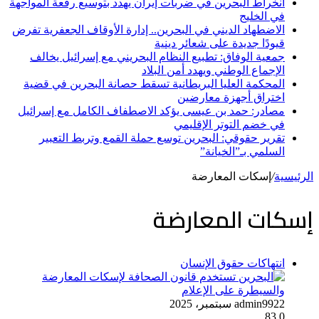
انخراط البحرين في ضربات إيران يهدد بتوسيع رقعة المواجهة
في الخليج
الاضطهاد الديني في البحرين.. إدارة الأوقاف الجعفرية تفرض
قيودًا جديدة على شعائر دينية
جمعية الوفاق: تطبيع النظام البحريني مع إسرائيل يخالف
الإجماع الوطني ويهدد أمن البلاد
المحكمة العليا البريطانية تسقط حصانة البحرين في قضية
اختراق أجهزة معارضين
مصادر: حمد بن عيسى يؤكد الاصطفاف الكامل مع إسرائيل
في خضم التوتر الإقليمي
تقرير حقوقي: البحرين توسع حملة القمع وتربط التعبير
السلمي بـ”الخيانة”
الرئيسية
/
إسكات المعارضة
إسكات المعارضة
انتهاكات حقوق الإنسان
22 سبتمبر، 2025
admin99
83
0