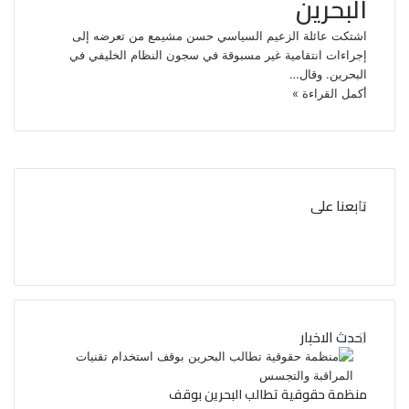
البحرين
اشتكت عائلة الزعيم السياسي حسن مشيمع من تعرضه إلى
إجراءات انتقامية غير مسبوقة في سجون النظام الخليفي في
البحرين. وقال…
أكمل القراءة »
تابعنا على
ف
ت
ي
و
ي
س
احدث الاخبار
ب
ت
و
ر
منظمة حقوقية تطالب البحرين بوقف