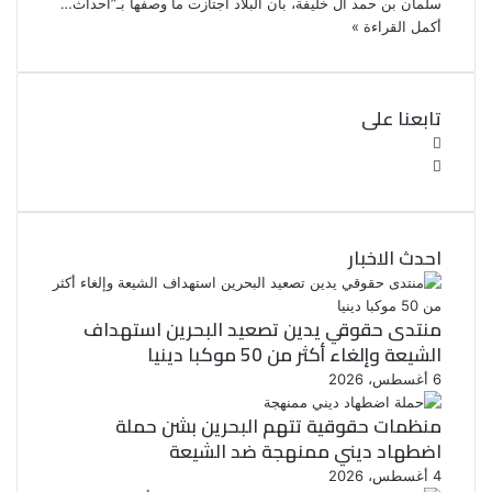
سلمان بن حمد آل خليفة، بأن البلاد اجتازت ما وصفها بـ”أحداث…
أكمل القراءة »
تابعنا على
ف
ي
ت
و
س
ب
ي
ت
و
احدث الاخبار
ر
ك
منتدى حقوقي يدين تصعيد البحرين استهداف
الشيعة وإلغاء أكثر من 50 موكبا دينيا
6 أغسطس، 2026
منظمات حقوقية تتهم البحرين بشن حملة
اضطهاد ديني ممنهجة ضد الشيعة
4 أغسطس، 2026