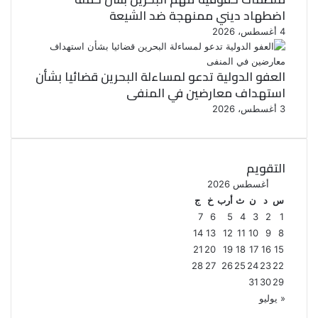
اضطهاد ديني ممنهجة ضد الشيعة
4 أغسطس، 2026
العفو الدولية تدعو لمساءلة البحرين قضائيا بشأن
استهداف معارضين في المنفى
3 أغسطس، 2026
التقويم
أغسطس 2026
س
د
ن
ث
أرب
خ
ج
7
6
5
4
3
2
1
14
13
12
11
10
9
8
21
20
19
18
17
16
15
28
27
26
25
24
23
22
31
30
29
« يوليو