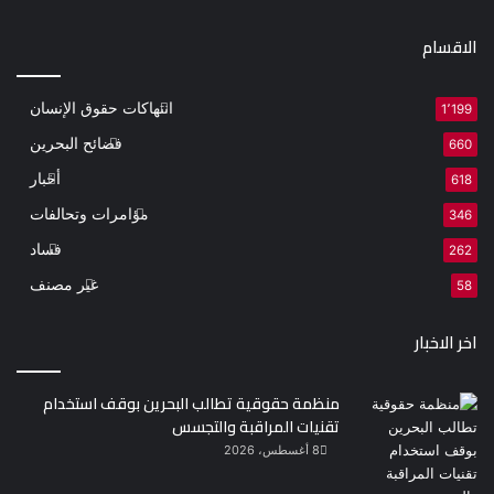
الاقسام
انتهاكات حقوق الإنسان
1٬199
فضائح البحرين
660
أخبار
618
مؤامرات وتحالفات
346
فساد
262
غير مصنف
58
اخر الاخبار
منظمة حقوقية تطالب البحرين بوقف استخدام
تقنيات المراقبة والتجسس
8 أغسطس، 2026