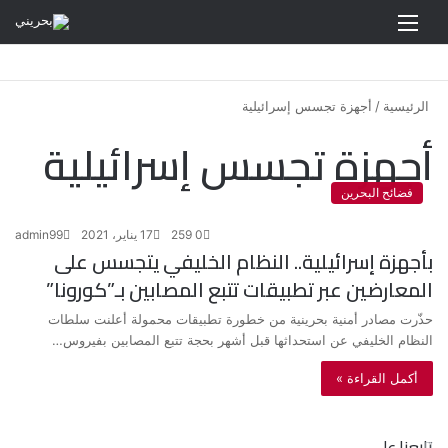
القائمة
الرئيسية
/
أجهزة تجسس إسرائيلية
أجهزة تجسس إسرائيلية
فضائح البحرين
0
259
17 يناير، 2021
admin99
بأجهزة إسرائيلية.. النظام الخليفي يتجسس على
المعارضين عبر تطبيقات تتبع المصابين بـ”كورونا”
حذّرت مصادر أمنية بحرينية من خطورة تطبيقات محمولة أعلنت سلطات
النظام الخليفي عن استحداثها قبل أشهر بحجة تتبع المصابين بفيروس…
أكمل القراءة »
تابعنا على