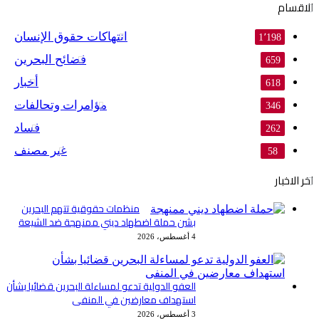
الاقسام
انتهاكات حقوق الإنسان
1٬198
فضائح البحرين
659
أخبار
618
مؤامرات وتحالفات
346
فساد
262
غير مصنف
58
اخر الاخبار
منظمات حقوقية تتهم البحرين
بشن حملة اضطهاد ديني ممنهجة ضد الشيعة
4 أغسطس، 2026
العفو الدولية تدعو لمساءلة البحرين قضائيا بشأن
استهداف معارضين في المنفى
3 أغسطس، 2026