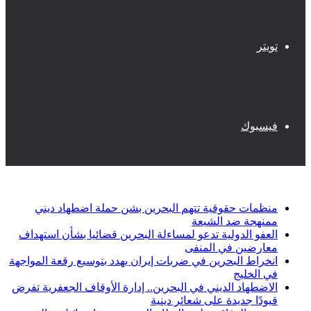
تويتر
فيسبوك
أخبار عاجلة
منظمات حقوقية تتهم البحرين بشن حملة اضطهاد ديني
ممنهجة ضد الشيعة
العفو الدولية تدعو لمساءلة البحرين قضائيا بشأن استهداف
معارضين في المنفى
انخراط البحرين في ضربات إيران يهدد بتوسيع رقعة المواجهة
في الخليج
الاضطهاد الديني في البحرين.. إدارة الأوقاف الجعفرية تفرض
قيودًا جديدة على شعائر دينية