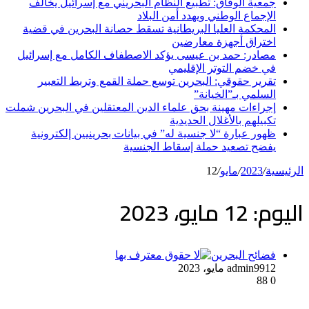
جمعية الوفاق: تطبيع النظام البحريني مع إسرائيل يخالف
الإجماع الوطني ويهدد أمن البلاد
المحكمة العليا البريطانية تسقط حصانة البحرين في قضية
اختراق أجهزة معارضين
مصادر: حمد بن عيسى يؤكد الاصطفاف الكامل مع إسرائيل
في خضم التوتر الإقليمي
تقرير حقوقي: البحرين توسع حملة القمع وتربط التعبير
السلمي بـ”الخيانة”
إجراءات مهينة بحق علماء الدين المعتقلين في البحرين شملت
تكبيلهم بالأغلال الحديدية
ظهور عبارة “لا جنسية له” في بيانات بحرينيين إلكترونية
يفضح تصعيد حملة إسقاط الجنسية
الرئيسية
/
2023
/
مايو
/
12
اليوم:
12 مايو، 2023
فضائح البحرين
12 مايو، 2023
admin99
88
0