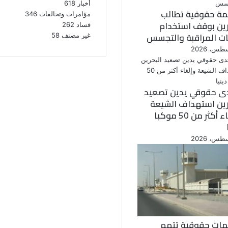
أخبار
618
ة حقوقية تطالب
مؤامرات وتحالفات
346
رين بوقف استخدام
فساد
262
ات المراقبة والتجسس
غير مصنف
58
ى حقوقي يدين تصعيد
رين استهداف الشيعة
وإلغاء أكثر من 50 موكبا
ات حقوقية تتهم