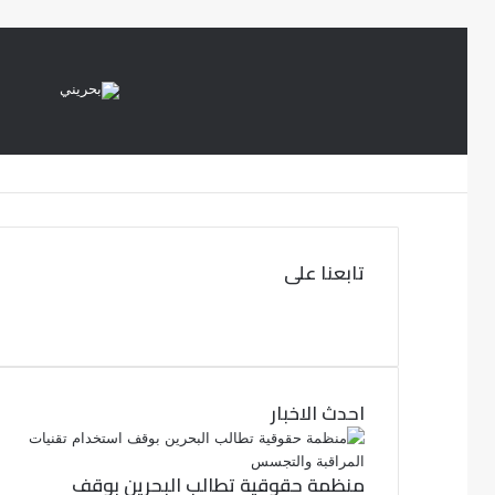
تابعنا على
ف
ي
ت
و
س
ب
ي
ت
و
احدث الاخبار
ر
ك
منظمة حقوقية تطالب البحرين بوقف