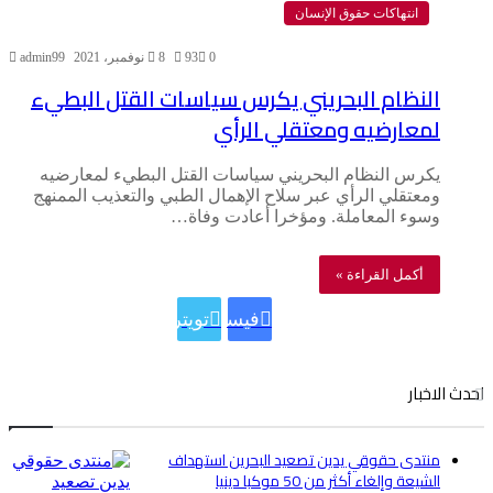
انتهاكات حقوق الإنسان
0
93
8 نوفمبر، 2021
admin99
النظام البحريني يكرس سياسات القتل البطيء
لمعارضيه ومعتقلي الرأي
يكرس النظام البحريني سياسات القتل البطيء لمعارضيه
ومعتقلي الرأي عبر سلاح الإهمال الطبي والتعذيب الممنهج
وسوء المعاملة. ومؤخرا أعادت وفاة…
أكمل القراءة »
فيسبوك
تويتر
احدث الاخبار
منتدى حقوقي يدين تصعيد البحرين استهداف
الشيعة وإلغاء أكثر من 50 موكبا دينيا