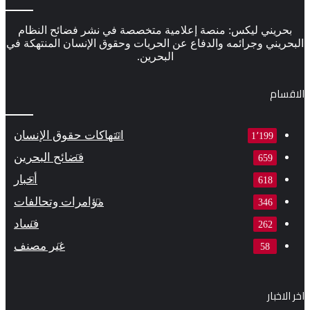
بحريني ليكس: منصة إعلامية متخصصة في نشر فضائح النظام
البحريني وجرائمه والدفاع عن الحريات وحقوق الإنسان المنتهكة في
البحرين.
الاقسام
انتهاكات حقوق الإنسان
1٬199
فضائح البحرين
659
أخبار
618
مؤامرات وتحالفات
346
فساد
262
غير مصنف
58
اخر الاخبار